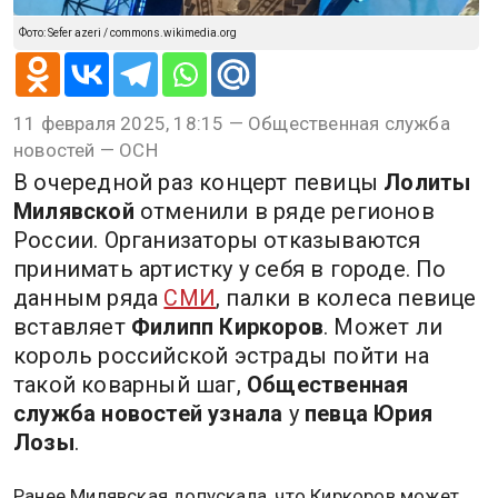
Фото: Sefer azeri / commons.wikimedia.org
11 февраля 2025, 18:15 — Общественная служба
новостей — ОСН
В очередной раз концерт певицы
Лолиты
Милявской
отменили в ряде регионов
России. Организаторы отказываются
принимать артистку у себя в городе. По
данным ряда
СМИ
, палки в колеса певице
вставляет
Филипп Киркоров
. Может ли
король российской эстрады пойти на
такой коварный шаг,
Общественная
служба новостей узнала
у
певца
Юрия
Лозы
.
Ранее Милявская допускала, что Киркоров может