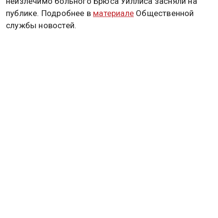
неизлечимо больного Брюса Уиллиса засняли на
публике. Подробнее в
материале
Общественной
службы новостей.
ДЕМИ МУР
Дзен
MAX
Rutube
Tg
Новости СМИ2
ПОЛИТИКА
ОБЩЕСТВО
ЭКОНОМИКА