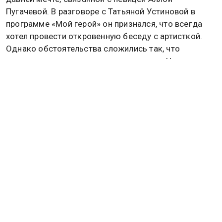
Пугачевой. В разговоре с Татьяной Устиновой в
программе «Мой герой» он признался, что всегда
хотел провести откровенную беседу с артисткой.
Однако обстоятельства сложились так, что
организовать это интервью не удалось. Несмотря
на это, они были знакомы, общались на разных
съемках и проявляли друг к другу взаимное
уважение. Подробнее в
материале
Общественной
службы новостей.
РОССИЯ
АЛЛА ПУГАЧЕВА
Дзен
MAX
Rutube
Tg
Новости СМИ2