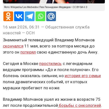
Фото: Wikipedia/Leo Medvedev/Лев Леонидович Медведев • CC BY-SA 4.0
16 мая 2026, 06:31 — Общественная служба
новостей — ОСН
Знаменитый телеведущий Владимир Молчанов
скончался
11 мая, всего за полтора месяца до
этого он
потерял
свою единственную дочь Анну.
Сегодня в Москве
простились
с легендарным
ведущим программы «До и после полуночи». Его
болезнь оказалась сильнее, но
история его семьи
полна драматических событий, от которых
мурашки пробегают по коже.
Владимир Молчанов ушел из жизни в возрасте 75
лет после продолжительной
борьбы с онкологией
.