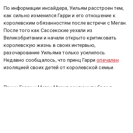
По информации инсайдера, Уильям расстроен тем,
как сильно изменился Гарри и его отношение к
королевским обязанностям после встречи с Меган.
После того как Сассекские уехали из
Великобритании и начали открыто критиковать
королевскую жизнь в своих интервью,
разочарование Уильяма только усилилось.
Недавно сообщалось, что принц Гарри
опечален
изоляцией своих детей от королевской семьи.
Принц Гарри и Меган Маркл заключили брак в
часовне Святого Георгия в 2018 году. Менее чем
через два года они отказались от своих
королевских обязанностей и переехали в
Соединённые Штаты.
Тем временем супруга принца Уильяма Кейт