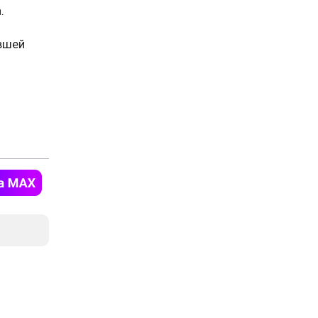
.
ывшей