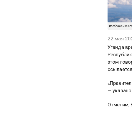
Изображение сг
22 мая 20
Уганда вр
Республик
этом гово
ссылается
«Правител
— указано
Отметим, 
вспышку в
чрезвычай
последним