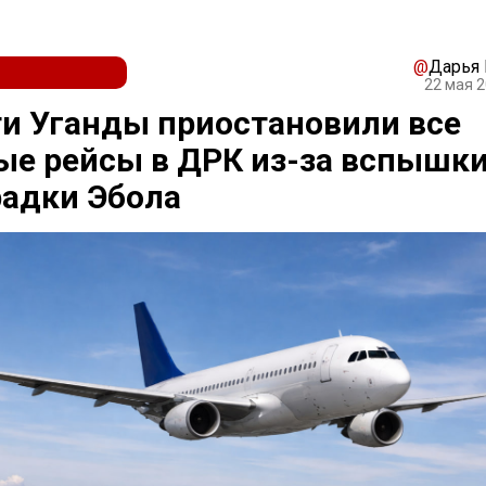
@
Дарья
22 мая 2
и Уганды приостановили все
е рейсы в ДРК из-за вспышк
адки Эбола