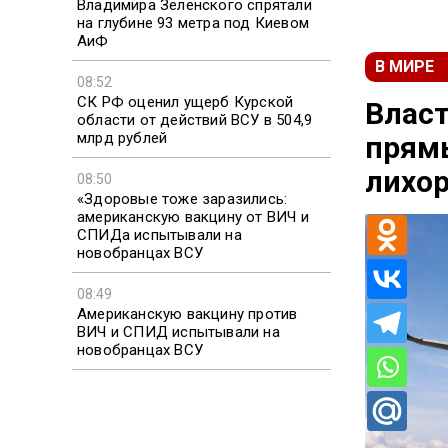
Владимира Зеленского спрятали
на глубине 93 метра под Киевом
АиФ
В МИРЕ
08:52
СК РФ оценил ущерб Курской
Власт
области от действий ВСУ в 504,9
млрд рублей
прямы
лихор
08:50
«Здоровые тоже заразились:
американскую вакцину от ВИЧ и
СПИДа испытывали на
новобранцах ВСУ
08:49
Американскую вакцину против
ВИЧ и СПИД испытывали на
новобранцах ВСУ