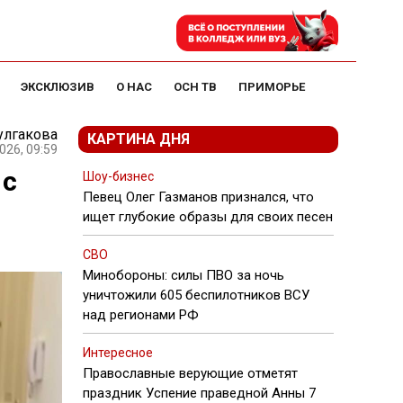
ЭКСКЛЮЗИВ
О НАС
ОСН ТВ
ПРИМОРЬЕ
улгакова
КАРТИНА ДНЯ
026, 09:59
 с
Шоу-бизнес
Певец Олег Газманов признался, что
ищет глубокие образы для своих песен
СВО
Минобороны: силы ПВО за ночь
уничтожили 605 беспилотников ВСУ
над регионами РФ
Интересное
Православные верующие отметят
праздник Успение праведной Анны 7