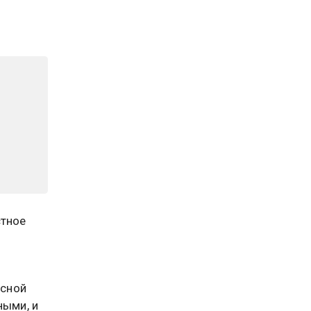
стное
асной
ными, и