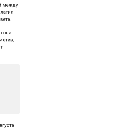
й между
платил
вете.
о она
метив,
ит
вгусте