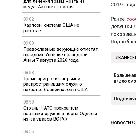
для лечения травм мозга из
2019 года
медуз Азовского моря
Ранее
соо
09:02
Карлсон: система США не
девушки Л
работает
покоривше
Подробне
09:00
Православные верующие отметят
праздник Успение праведной
КАННСК
Анны 7 августа 2026 года
08:58
Больше ак
Трамп пригрозил тюрьмой
видео смо
распространившим слухи о
нехватке боеприпасов в США
Подписыв
08:58
Страны НАТО прекратили
поставки оружия в порты Одессы
из-за ударов ВС РФ
Новости 
08:56