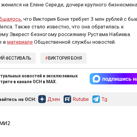
 женился на Елене Середе, дочери крупного бизнесмена
бщалось
, что Виктория Боня требует 3 млн рублей с б
епса. Также стало известно, что она обратилась к
му Эверест безногому россиянину Рустама Набиева.
е в
материале
Общественной службы новостей.
ИЙ ФЕСТИВАЛЬ
ВИКТОРИЯ БОНЯ
туальных новостей и эксклюзивных
трите в канале ОСН в MAX.
Дзен
Rutube
Tg
айтесь на ОСН:
СМИ2