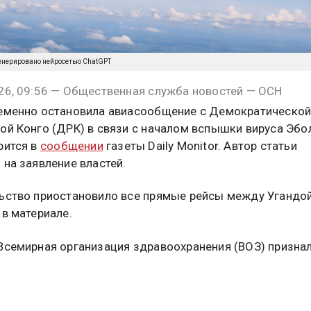
енерировано нейросетью ChatGPT
26, 09:56 — Общественная служба новостей — ОСН
еменно остановила авиасообщение с Демократическо
ой Конго (ДРК) в связи с началом вспышки вируса Эбо
рится в
сообщении
газеты Daily Monitor. Автор статьи
 на заявление властей.
ьство приостановило все прямые рейсы между Угандой
 в материале.
Всемирная организация здравоохранения (ВОЗ) призна
ируса Эбола в Демократической Республике Конго и У
ной ситуацией, представляющей угрозу для других стр
 данным конголезских властей, в результате распрост