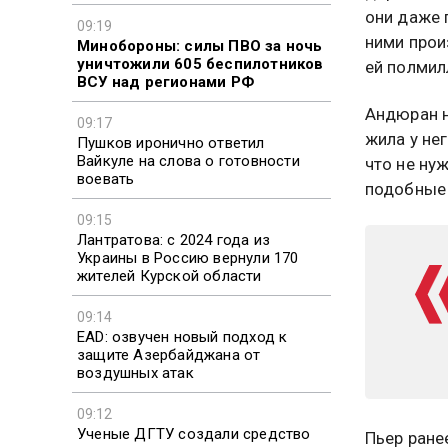
они даже 
09:19
ними прои
Минобороны: силы ПВО за ночь
уничтожили 605 беспилотников
ей полмил
ВСУ над регионами РФ
Андюран н
09:17
жила у нег
Пушков иронично ответил
Вайкуле на слова о готовности
что не ну
воевать
подобные
09:15
Лантратова: с 2024 года из
Украины в Россию вернули 170
жителей Курской области
09:14
EAD: озвучен новый подход к
защите Азербайджана от
воздушных атак
09:12
Ученые ДГТУ создали средство
Пьер ране