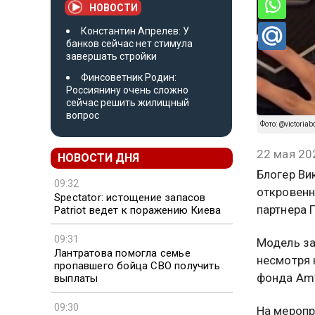
НОВОСТИ
Константин Апрелев: У
банков сейчас нет стимула
завершать стройки
Финсоветник Родин:
Россиянину очень сложно
сейчас решить жилищный
вопрос
Фото: @victoriab
22 мая 20
НОВОСТИ ДНЯ
Блогер Ви
09:32
откровенн
Spectator: истощение запасов
партнера 
Patriot ведет к поражению Киева
09:31
Модель за
Лантратова помогла семье
несмотря 
пропавшего бойца СВО получить
фонда Am
выплаты
09:30
На меропр