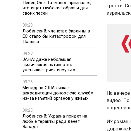
Певец Олег Газманов признался,
трость. С
что ищет глубокие образы для
израильск
своих песен
09:28
Любинский: членство Украины в
ЕС стало бы катастрофой для
Польши
09:27
JAHA: даже небольшая
физическая активность
уменьшает риск инсульта
09:26
Минздрав США лишает
На вечере
аккредитации донорскую службу
из-за изъятий органов у живых
видео. По
поцеловал
09:25
Любинский: Украина пойдет на
Их роман 
любые теракты ради денег
Запада
дорожке К