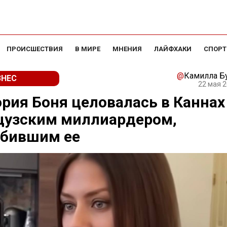
ПРОИСШЕСТВИЯ
В МИРЕ
МНЕНИЯ
ЛАЙФХАКИ
СПОРТ
@
Камилла Б
ЗНЕС
22 мая 2
рия Боня целовалась в Каннах
цузским миллиардером,
рбившим ее