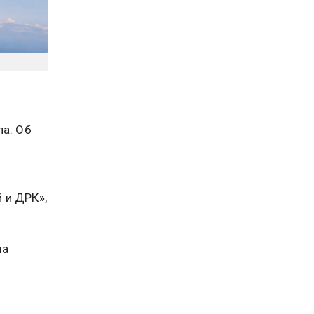
й
ла. Об
 и ДРК»,
ла
ганде
ан. По
ранения