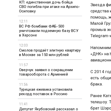
КП: единственная дочь бойца
Звезда фи
СВО погибла при атаке на Архипо-
средства 
Осиповку
помощь, ж
12:11
Малой Гру
ВС РФ бомбами ФАБ-500
промыв же
уничтожили подземную базу ВСУ
в Херсоне
Telegram-
12:03
Напомним,
Смолов продаёт элитную квартиру
«ДНК» на 
в Москве за 150 млн рублей
авиационн
11:57
Оверчук заявил о сокращении
С 2014 го
товарооборота с Арменией
есть общи
брака.
11:56
Турецкая ежевика установила
рекорд поставок в Россию
Ранее Ка
телешоу. 
11:41
брат Шэро
Депутат Якубовский рассказал о