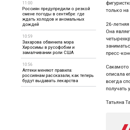
фигуристк
11:00
Россиян предупредили о резкой
только на 
смене погоды в сентябре: где
ждать холодов и аномальных
26-летняя
дождей
Она являе
10:59
четырехкр
Захарова обвинила мэра
заниматьс
Хиросимы в русофобии и
замалчивании роли США
пресс-кон
10:56
Сакамото 
Аптеки меняют правила:
описала е
россиянам рассказали, как теперь
будут выдавать лекарства
всегда сп
получать 
Татьяна Т