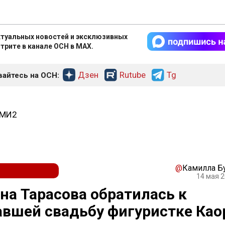
туальных новостей и эксклюзивных
трите в канале ОСН в MAX.
Дзен
Rutube
Tg
айтесь на ОСН:
СМИ2
@
Камилла Б
14 мая 2
на Тарасова обратилась к
вшей свадьбу фигуристке Као