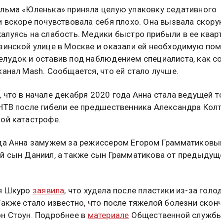
льма «Юленька» приняла целую упаковку седативного
и вскоре почувствовала себя плохо. Она вызвала скор
алуясь на слабость. Медики быстро прибыли в ее кварт
зинской улице в Москве и оказали ей необходимую по
лудок и оставив под наблюдением специалиста, как 
канал Mash. Сообщается, что ей стало лучше.
 что в начале декабря 2020 года Анна стала ведущей 
НТВ после гибели ее предшественника Александра Колт
ой катастрофе.
да Анна замужем за режиссером Егором Грамматиковым
й сын Даниил, а также сын Грамматикова от предыдущ
тя Шкуро
заявила
, что худела после пластики из-за голо
Также стало известно, что после тяжелой болезни скон
н Стоун. Подробнее в
материале
Общественной служб