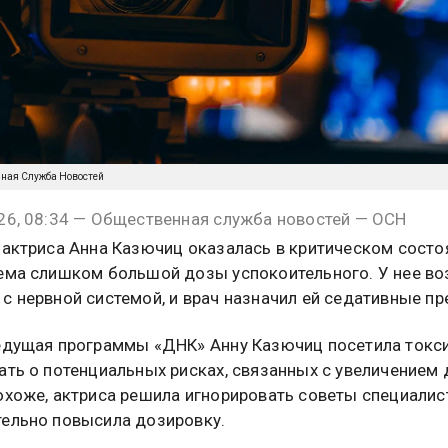
нная Служба Новостей
26, 08:34 — Общественная служба новостей — ОСН
 актриса Анна Казючиц оказалась в критическом состо
ема слишком большой дозы успокоительного. У нее во
с нервной системой, и врач назначил ей седативные пр
едущая программы «ДНК» Анну Казючиц посетила токси
ать о потенциальных рисках, связанных с увеличением 
охоже, актриса решила игнорировать советы специалис
ельно повысила дозировку.