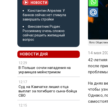
НОВОСТИ
Константин Апрелев: У
банков сейчас нет стимула
завершать стройки
Финсоветник Родин:
Россиянину очень сложно
сейчас решить жилищный
вопрос
Фото: Обществе
14 мая 20
НОВОСТИ ДНЯ
42-летняя
12:29
после при
В Польше сочли нападения на
проблемы 
украинцев мейнстримом
12:17
На днях в
Суд на Камчатке лишил отца
чтобы узн
выплат за погибшего сына-бойца
Однако, п
СВО
самостоят
12:15