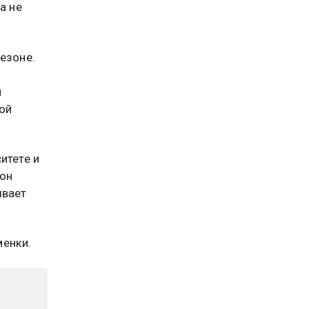
а не
езоне.
я
ой
итете и
 он
ывает
менки.