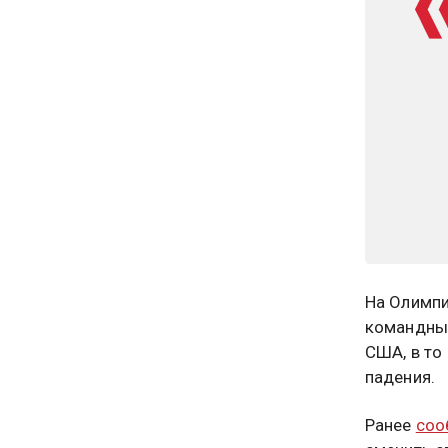
На Олимпи
командных
США, в то
падения.
Ранее
соо