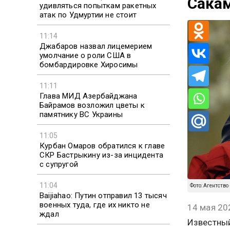
Сака
удивляться попыткам ракетных
атак по Удмуртии не стоит
11:14
Джабаров назвал лицемерием
умолчание о роли США в
бомбардировке Хиросимы
11:11
Глава МИД Азербайджана
Байрамов возложил цветы к
памятнику ВС Украины
11:05
Курбан Омаров обратился к главе
СКР Бастрыкину из-за инцидента
с супругой
11:04
Фото: Агентство
Baijiahao: Путин отправил 13 тысяч
военных туда, где их никто не
14 мая 20
ждал
Известный