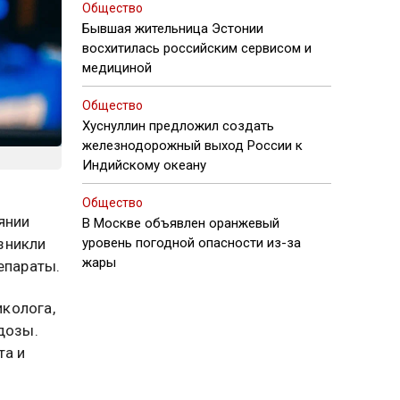
Общество
Бывшая жительница Эстонии
восхитилась российским сервисом и
медициной
Общество
Хуснуллин предложил создать
железнодорожный выход России к
Индийскому океану
Общество
янии
В Москве объявлен оранжевый
зникли
уровень погодной опасности из-за
жары
епараты.
колога,
дозы.
та и