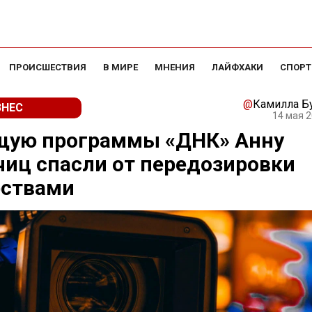
ПРОИСШЕСТВИЯ
В МИРЕ
МНЕНИЯ
ЛАЙФХАКИ
СПОРТ
@
Камилла Б
ЗНЕС
14 мая 2
щую программы «ДНК» Анну
иц спасли от передозировки
рствами