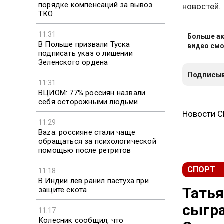
порядке компенсаций за вывоз
новостей.
ТКО
11:31
Больше ак
В Польше призвали Туска
видео смо
подписать указ о лишении
Зеленского ордена
Подписыв
11:31
ВЦИОМ: 77% россиян назвали
себя осторожными людьми
Новости 
11:29
Baza: россияне стали чаще
обращаться за психологической
помощью после ретритов
СПОРТ
11:18
В Индии лев ранил пастуха при
Татья
защите скота
сыгра
11:17
Колесник сообщил, что