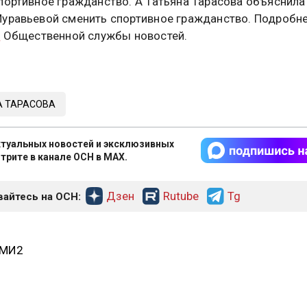
портивное гражданство. А Татьяна Тарасова объяснила
уравьевой сменить спортивное гражданство. Подробне
е
Общественной службы новостей.
А ТАРАСОВА
туальных новостей и эксклюзивных
трите в канале ОСН в MAX.
Дзен
Rutube
Tg
айтесь на ОСН:
СМИ2