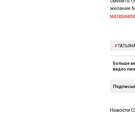
сменить с
желание М
материал
ТАТЬЯН
Больше ак
видео смо
Подписыв
Новости 