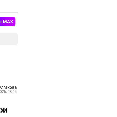
улгакова
026, 08:05
ри