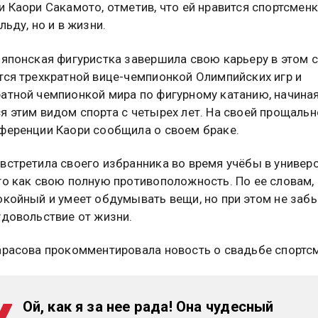
и Каори Сакамото, отметив, что ей нравится спортсменк
льду, но и в жизни.
 японская фигуристка завершила свою карьеру в этом с
тся трехкратной вице-чемпионкой Олимпийских игр и
атной чемпионкой мира по фигурному катанию, начина
я этим видом спорта с четырех лет. На своей прощальн
ференции Каори сообщила о своем браке.
встретила своего избранника во время учёбы в универс
го как свою полную противоположность. По ее словам,
окойный и умеет обдумывать вещи, но при этом не заб
удовольствие от жизни.
арасова прокомментировала новость о свадьбе спортс
Ой, как я за нее рада! Она чудесный