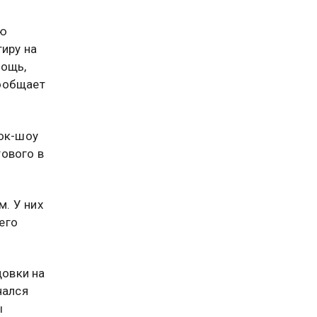
ую
иру на
мощь,
сообщает
ток-шоу
ового в
. У них
его
довки на
чался
ы