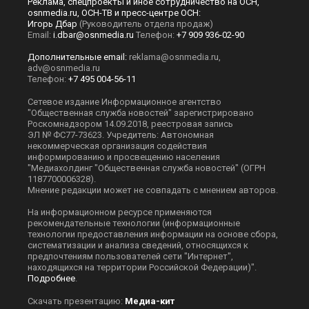
Реклама, спецпроекты и иное сотрудничество на ОСН,
osnmedia.ru, ОСН-ТВ и пресс-центре ОСН:
Игорь Дбар
(Руководитель отдела продаж)
Email:
i.dbar@osnmedia.ru
Телефон:
+7 909 936-02-90
Дополнительные email:
reklama@osnmedia.ru
,
adv@osnmedia.ru
Телефон:
+7 495 004-56-11
Сетевое издание Информационное агентство
"Общественная служба новостей" зарегистрировано
Роскомнадзором 14.09.2018, реестровая запись
ЭЛ № ФС77-73623. Учредитель: Автономная
некоммерческая организация содействия
информированию и просвещению населения
"Медиахолдинг "Общественная служба новостей" (ОГРН
1187700006328).
Мнение редакции может не совпадать с мнением авторов.
На информационном ресурсе применяются
рекомендательные технологии (информационные
технологии предоставления информации на основе сбора,
систематизации и анализа сведений, относящихся к
предпочтениям пользователей сети "Интернет",
находящихся на территории Российской Федерации)".
Подробнее
.
Скачать презентацию:
Медиа-кит