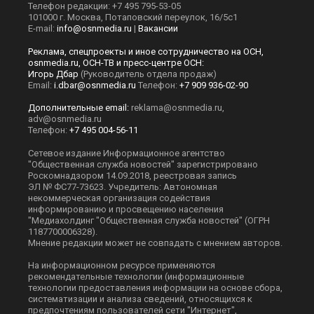
Телефон редакции: +7 495 795-53-05
101000 г. Москва, Потаповский переулок, 16/5с1
E-mail:
info@osnmedia.ru
|
Вакансии
Реклама, спецпроекты и иное сотрудничество на ОСН,
osnmedia.ru, ОСН-ТВ и пресс-центре ОСН:
Игорь Дбар
(Руководитель отдела продаж)
Email:
i.dbar@osnmedia.ru
Телефон:
+7 909 936-02-90
Дополнительные email:
reklama@osnmedia.ru
,
adv@osnmedia.ru
Телефон:
+7 495 004-56-11
Сетевое издание Информационное агентство
"Общественная служба новостей" зарегистрировано
Роскомнадзором 14.09.2018, реестровая запись
ЭЛ № ФС77-73623. Учредитель: Автономная
некоммерческая организация содействия
информированию и просвещению населения
"Медиахолдинг "Общественная служба новостей" (ОГРН
1187700006328).
Мнение редакции может не совпадать с мнением авторов.
На информационном ресурсе применяются
рекомендательные технологии (информационные
технологии предоставления информации на основе сбора,
систематизации и анализа сведений, относящихся к
предпочтениям пользователей сети "Интернет",