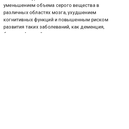
уменьшением объема серого вещества в
различных областях мозга, ухудшением
когнитивных функций и повышенным риском
развития таких заболеваний, как деменция,
болезнь Альцгеймера, сосудистая деменция,
болезнь Паркинсона, инсульт, депрессия и
тревожные расстройства.
Результаты дополнительного генетического
анализа показывают, что связь между глюкозой и
старением мозга, скорее всего, не случайна.
Исследователи полагают, что обмен глюкозы
может быть одним из управляемых факторов,
оказывающих влияние на здоровье мозга, а
контроль уровня сахара в крови может стать
перспективным подходом для профилактики
возрастных изменений.