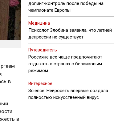
допинг-контроль после победы на
чемпионате Европы
Медицина
Психолог Злобина заявила, что летней
депрессии не существует
Путеводитель
Россияне все чаще предпочитают
отдыхать в странах с безвизовым
ергеем
режимом
х
ась в
Интересное
Science: Нейросеть впервые создала
полностью искусственный вирус
ный
ности
ежесть в