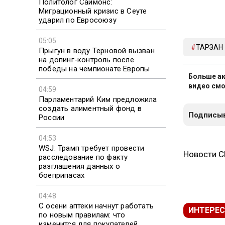
Политолог Саймонс:
Миграционный кризис в Сеуте
ударил по Евросоюзу
05:05
ТАРЗАН
Прыгун в воду Терновой вызван
на допинг-контроль после
победы на чемпионате Европы
Больше ак
видео смо
04:59
Парламентарий Ким предложила
создать алиментный фонд в
Подписыв
России
04:53
WSJ: Трамп требует провести
Новости 
расследование по факту
разглашения данных о
боеприпасах
04:48
С осени аптеки начнут работать
ИНТЕРЕС
по новым правилам: что
изменится для покупателей