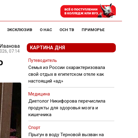
ЭКСКЛЮЗИВ
О НАС
ОСН ТВ
ПРИМОРЬЕ
 Иванова
КАРТИНА ДНЯ
026, 07:14
о
Путеводитель
Семья из России охарактеризовала
свой отдых в египетском отеле как
настоящий «ад»
Медицина
Диетолог Никифорова перечислила
продукты для здоровья мозга и
кишечника
Спорт
Прыгун в воду Терновой вызван на