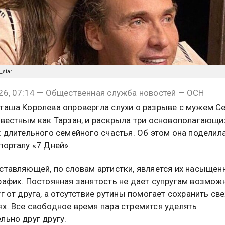
_star
26, 07:14 — Общественная служба новостей — ОСН
таша Королева опровергла слухи о разрыве с мужем С
звестным как Тарзан, и раскрыла три основополагающи
х длительного семейного счастья. Об этом она поделил
порталу «7 Дней».
ставляющей, по словам артистки, является их насыщен
рафик. Постоянная занятость не дает супругам возмож
уг от друга, а отсутствие рутины помогает сохранить св
х. Все свободное время пара стремится уделять
льно друг другу.