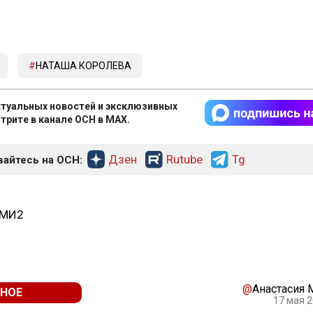
НАТАША КОРОЛЕВА
туальных новостей и эксклюзивных
трите в канале ОСН в MAX.
Дзен
Rutube
Tg
айтесь на ОСН:
СМИ2
@
Анастасия
НОЕ
17 мая 2