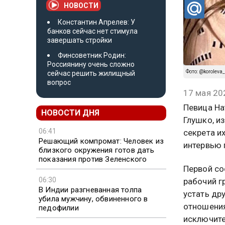
НОВОСТИ
Константин Апрелев: У
банков сейчас нет стимула
завершать стройки
Финсоветник Родин:
Россиянину очень сложно
Фото: @koroleva_
сейчас решить жилищный
вопрос
17 мая 20
Певица На
НОВОСТИ ДНЯ
Глушко, и
06:41
секрета и
Решающий компромат: Человек из
интервью 
близкого окружения готов дать
показания против Зеленского
Первой со
06:30
рабочий г
В Индии разгневанная толпа
устать др
убила мужчину, обвиненного в
отношения
педофилии
исключите