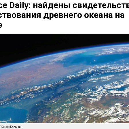
ce Daily: найдены свидетельст
твования древнего океана на
е
/ Федор Юрчихин