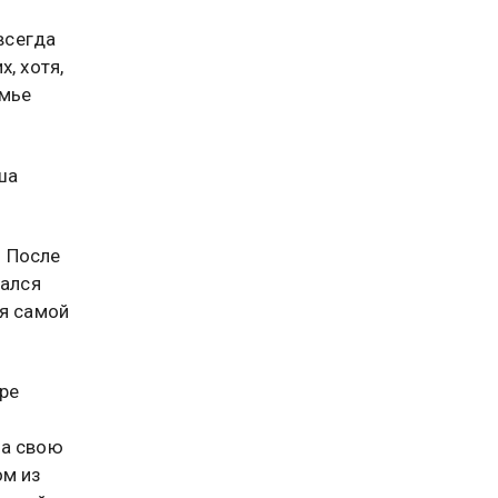
всегда
, хотя,
емье
ша
. После
кался
ия самой
ре
ла свою
ом из