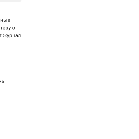
ьные
тезу о
т журнал
ины
Марса,
ют, что