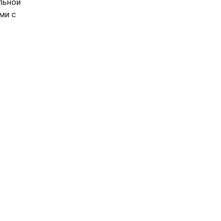
льной
ми с
ы