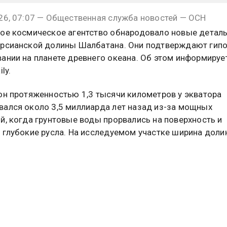
26, 07:07 — Общественная служба новостей — ОСН
ое космическое агентство обнародовало новые детал
рсианской долины Шалбатана. Они подтверждают гипо
ании на планете древнего океана. Об этом информируе
ly.
он протяженностью 1,3 тысячи километров у экватора
ался около 3,5 миллиарда лет назад из-за мощных
й, когда грунтовые воды прорвались на поверхность и
 глубокие русла. На исследуемом участке ширина дол
 десяти километров, а глубина пятисот метров.
одится равнина Хриса, один из самых низких регионов 
дят многие крупные каналы оттока. Ученые предполага
еплый и влажный период истории планеты здесь мог
ать обширный океан.