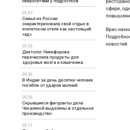
нейросетями у подростков
ресторано
сфере, од
05:47
повышенны
Семья из России
охарактеризовала свой отдых в
египетском отеле как настоящий
Врач назн
«ад»
Подробно
новостей.
05:39
Диетолог Никифорова
перечислила продукты для
здоровья мозга и кишечника
05:36
В Индии за день десятки человек
погибли от ударов молний
05:26
Скрывшиеся фигуранты дела
Чекалиной выделены в отдельное
производство
05:11