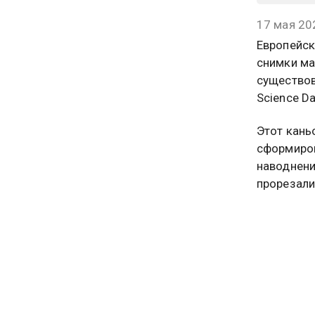
17 мая 20
Европейск
снимки ма
существов
Science Dai
Этот кань
сформиров
наводнени
прорезали
достигает
Рядом нах
куда выхо
в более т
существов