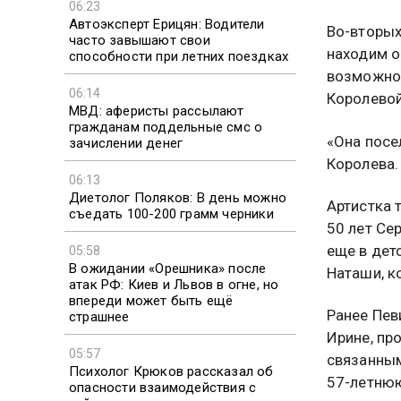
06:23
Автоэксперт Ерицян: Водители
Во-вторых
часто завышают свои
находим о
способности при летних поездках
возможно,
06:14
Королевой
МВД: аферисты рассылают
гражданам поддельные смс о
«Она посе
зачислении денег
Королева.
06:13
Диетолог Поляков: В день можно
Артистка 
съедать 100-200 грамм черники
50 лет Се
еще в дет
05:58
В ожидании «Орешника» после
Наташи, к
атак РФ: Киев и Львов в огне, но
впереди может быть ещё
Ранее Пев
страшнее
Ирине, пр
05:57
связанным
Психолог Крюков рассказал об
57-летнюю
опасности взаимодействия с