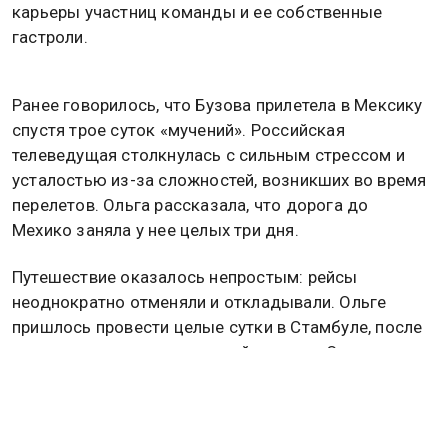
карьеры участниц команды и ее собственные
гастроли.
Ранее говорилось, что Бузова прилетела в Мексику
спустя трое суток «мучений». Российская
телеведущая столкнулась с сильным стрессом и
усталостью из-за сложностей, возникших во время
перелетов. Ольга рассказала, что дорога до
Мехико заняла у нее целых три дня.
Путешествие оказалось непростым: рейсы
неоднократно отменяли и откладывали. Ольге
пришлось провести целые сутки в Стамбуле, после
чего ее ожидал напряженный перелет. Она
призналась, что это был самый тяжелый
воздушный маршрут в ее жизни. Подробности об
этом
читайте
в материале Общественной службы