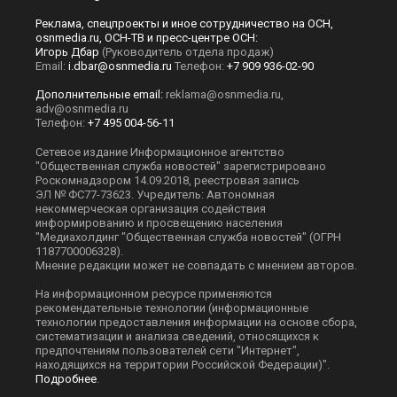
Реклама, спецпроекты и иное сотрудничество на ОСН,
osnmedia.ru, ОСН-ТВ и пресс-центре ОСН:
Игорь Дбар
(Руководитель отдела продаж)
Email:
i.dbar@osnmedia.ru
Телефон:
+7 909 936-02-90
Дополнительные email:
reklama@osnmedia.ru
,
adv@osnmedia.ru
Телефон:
+7 495 004-56-11
Сетевое издание Информационное агентство
"Общественная служба новостей" зарегистрировано
Роскомнадзором 14.09.2018, реестровая запись
ЭЛ № ФС77-73623. Учредитель: Автономная
некоммерческая организация содействия
информированию и просвещению населения
"Медиахолдинг "Общественная служба новостей" (ОГРН
1187700006328).
Мнение редакции может не совпадать с мнением авторов.
На информационном ресурсе применяются
рекомендательные технологии (информационные
технологии предоставления информации на основе сбора,
систематизации и анализа сведений, относящихся к
предпочтениям пользователей сети "Интернет",
находящихся на территории Российской Федерации)".
Подробнее
.