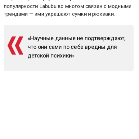
антропоморфный заяц с коварным выражением
лица и широкой, зубастой улыбкой. Всплеск
популярности Labubu во многом связан с модными
трендами — ими украшают сумки и рюкзаки.
«Научные данные не подтверждают,
что они сами по себе вредны для
детской психики»
Как отмечает детский психолог Дарья Дугенцова,
Labubu в основном встречаются у подростков и
взрослых в качестве аксессуара. Она отметила, что
в своей практике, которая включает очные и
онлайн-приемы детей, а также посещение
различных детских учреждений, не видела ни