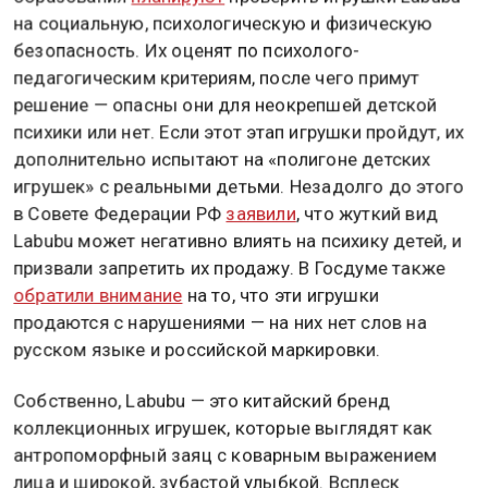
Ранее стало известно, что в Российской академии
образования
планируют
проверить игрушки Labubu
на социальную, психологическую и физическую
безопасность. Их оценят по психолого-
педагогическим критериям, после чего примут
решение — опасны они для неокрепшей детской
психики или нет. Если этот этап игрушки пройдут, их
дополнительно испытают на «полигоне детских
игрушек» с реальными детьми. Незадолго до этого
в Совете Федерации РФ
заявили
, что жуткий вид
Labubu может негативно влиять на психику детей, и
призвали запретить их продажу. В Госдуме также
обратили внимание
на то, что эти игрушки
продаются с нарушениями — на них нет слов на
русском языке и российской маркировки.
Собственно, Labubu — это китайский бренд
коллекционных игрушек, которые выглядят как