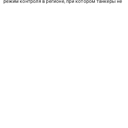
режим контроля в регионе, при котором танкеры не
смогут направляться в сторону Ирана без согласия
США.
Ранее госсекретарь Марко Рубио заявил, что США
считают уместным спрашивать, в чем заключается
польза НАТО для Вашингтона. Подробнее об этом
читайте в материале
Общественной службы
новостей.
НАТО
МАРК РЮТТЕ
Дзен
MAX
Rutube
Tg
Новости СМИ2