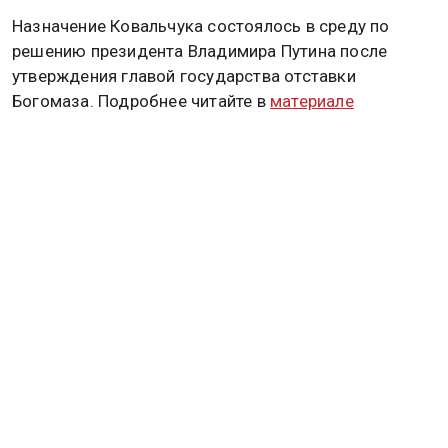
Назначение Ковальчука состоялось в среду по
решению президента Владимира Путина после
утверждения главой государства отставки
Богомаза. Подробнее читайте в
материале
Общественной службы новостей.
ДМИТРИЙ ПЕСКОВ
Дзен
MAX
Rutube
Tg
Новости СМИ2