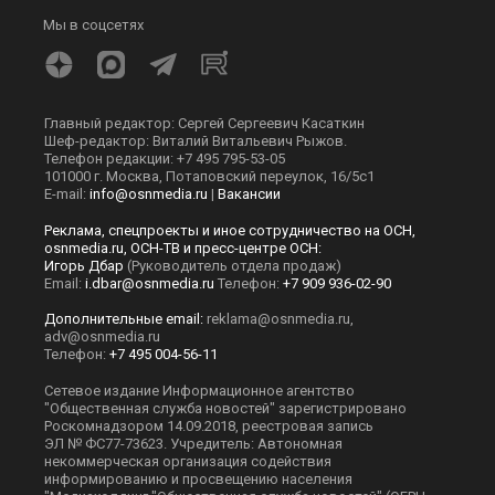
Мы в соцсетях
Главный редактор: Сергей Сергеевич Касаткин
Шеф-редактор: Виталий Витальевич Рыжов.
Телефон редакции: +7 495 795-53-05
101000 г. Москва, Потаповский переулок, 16/5с1
E-mail:
info@osnmedia.ru
|
Вакансии
Реклама, спецпроекты и иное сотрудничество на ОСН,
osnmedia.ru, ОСН-ТВ и пресс-центре ОСН:
Игорь Дбар
(Руководитель отдела продаж)
Email:
i.dbar@osnmedia.ru
Телефон:
+7 909 936-02-90
Дополнительные email:
reklama@osnmedia.ru
,
adv@osnmedia.ru
Телефон:
+7 495 004-56-11
Сетевое издание Информационное агентство
"Общественная служба новостей" зарегистрировано
Роскомнадзором 14.09.2018, реестровая запись
ЭЛ № ФС77-73623. Учредитель: Автономная
некоммерческая организация содействия
информированию и просвещению населения