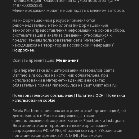
"Медиахолдинг "Общественная служба новостей" (ОГРН
1187700006328).
Мнение редакции может не совпадать с мнением авторов.
На информационном ресурсе применяются
рекомендательные технологии (информационные
технологии предоставления информации на основе сбора,
систематизации и анализа сведений, относящихся к
предпочтениям пользователей сети "Интернет",
находящихся на территории Российской Федерации)".
Подробнее
.
Скачать презентацию:
Медиа-кит
При перепечатке или цитировании материалов сайта
Оsnmedia.ru ссылка на источник обязательна, при
использовании в Интернет-изданиях и на сайтах
обязательна прямая гиперссылка на сайт Оsnmedia.ru.
Пользовательское соглашение
|
Политика ОСН
|
Политика
использования cookie
*Meta Platforms признана экстремистской организацией, её
деятельность в России запрещена, а также
принадлежащие ей социальные сети Facebook и Instagram.
Экстремистские и террористические организации,
запрещенные в РФ: «АУЕ», «Правый сектор», «Украинская
повстанческая армия», «ИГИЛ» (ИГ, Исламское