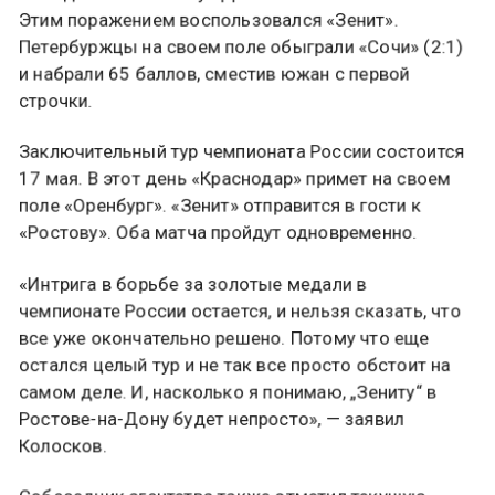
очка. Однако команда из Краснодара уступила на
выезде московскому «Динамо» со счетом 1:2.
Этим поражением воспользовался «Зенит».
Петербуржцы на своем поле обыграли «Сочи» (2:1)
и набрали 65 баллов, сместив южан с первой
строчки.
Заключительный тур чемпионата России состоится
17 мая. В этот день «Краснодар» примет на своем
поле «Оренбург». «Зенит» отправится в гости к
«Ростову». Оба матча пройдут одновременно.
«Интрига в борьбе за золотые медали в
чемпионате России остается, и нельзя сказать, что
все уже окончательно решено. Потому что еще
остался целый тур и не так все просто обстоит на
самом деле. И, насколько я понимаю, „Зениту“ в
Ростове-на-Дону будет непросто», — заявил