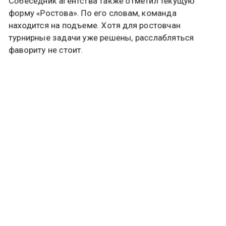
Колосков.
Собеседник агентства также отметил текущую
форму «Ростова». По его словам, команда
находится на подъеме. Хотя для ростовчан
турнирные задачи уже решены, расслабляться
фавориту не стоит.
«Но тем не менее я бы не стал заранее вешать
золотые медали на футболистов „Зенита“», —
подчеркнул почетный президент РФС.
Судьба чемпионства решится в последнем туре.
«Краснодар» сохраняет шансы на титул, если
обыграет «Оренбург» и дождётся осечки «Зенита»
в Ростове-на-Дону.
Ранее сообщалось, что теннисисты Медведев и Рублев стали