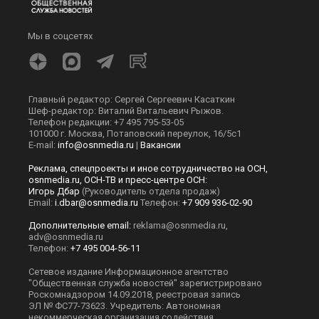
Мы в соцсетях
Главный редактор: Сергей Сергеевич Касаткин
Шеф-редактор: Виталий Витальевич Рыжов.
Телефон редакции: +7 495 795-53-05
101000 г. Москва, Потаповский переулок, 16/5с1
E-mail:
info@osnmedia.ru
|
Вакансии
Реклама, спецпроекты и иное сотрудничество на ОСН,
osnmedia.ru, ОСН-ТВ и пресс-центре ОСН:
Игорь Дбар
(Руководитель отдела продаж)
Email:
i.dbar@osnmedia.ru
Телефон:
+7 909 936-02-90
Дополнительные email:
reklama@osnmedia.ru
,
adv@osnmedia.ru
Телефон:
+7 495 004-56-11
Сетевое издание Информационное агентство
"Общественная служба новостей" зарегистрировано
Роскомнадзором 14.09.2018, реестровая запись
ЭЛ № ФС77-73623. Учредитель: Автономная
некоммерческая организация содействия