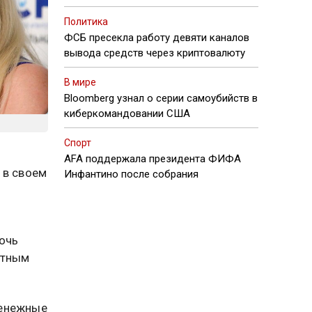
Политика
ФСБ пресекла работу девяти каналов
вывода средств через криптовалюту
В мире
Bloomberg узнал о серии самоубийств в
киберкомандовании США
Спорт
AFA поддержала президента ФИФА
 в своем
Инфантино после собрания
дочь
стным
денежные