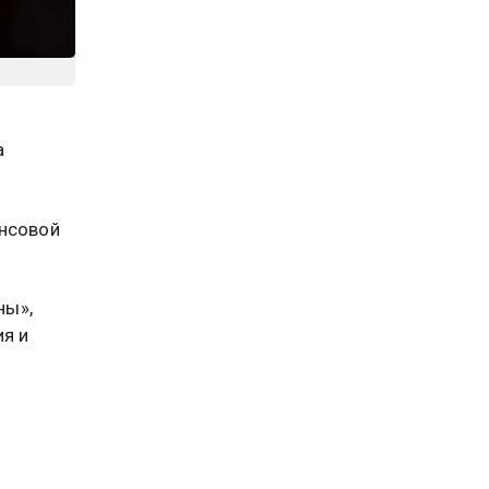
а
ансовой
ны»,
ия и
ий