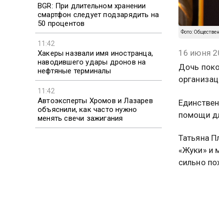
BGR: При длительном хранении
смартфон следует подзарядить на
50 процентов
Фото: Обществе
11:42
16 июня 2
Хакеры назвали имя иностранца,
наводившего удары дронов на
Дочь поко
нефтяные терминалы
организац
11:42
Автоэксперты Хромов и Лазарев
Единствен
объяснили, как часто нужно
помощи дл
менять свечи зажигания
Татьяна П
«Жуки» и 
сильно по
больнице 
Актриса б
Маликов п