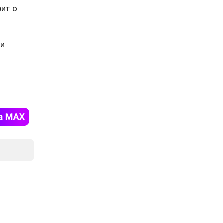
рит о
 и