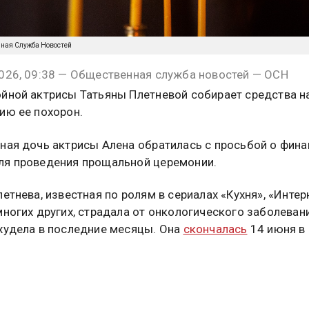
нная Служба Новостей
026, 09:38 — Общественная служба новостей — ОСН
йной актрисы Татьяны Плетневой собирает средства н
ию ее похорон.
ная дочь актрисы Алена обратилась с просьбой о фин
я проведения прощальной церемонии.
летнева, известная по ролям в сериалах «Кухня», «Интер
многих других, страдала от онкологического заболеван
худела в последние месяцы. Она
скончалась
14 июня в
в Москве, причиной ее смерти стал рак печени.
ыла хорошо известна в актерских кругах. Певец Дмитр
оделился совместной фотографией с ней и выразил