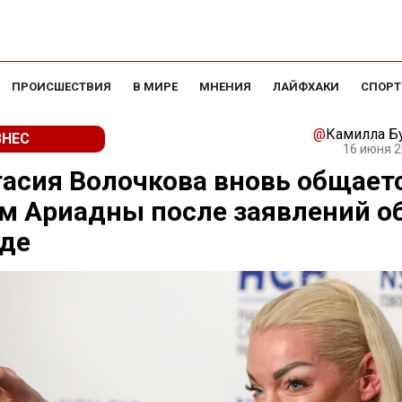
ПРОИСШЕСТВИЯ
В МИРЕ
МНЕНИЯ
ЛАЙФХАКИ
СПОРТ
@
Камилла Б
ЗНЕС
16 июня 2
асия Волочкова вновь общаетс
 Ариадны после заявлений об
оде