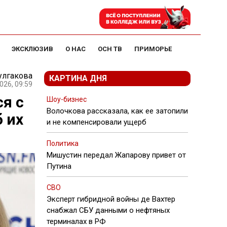
ЭКСКЛЮЗИВ
О НАС
ОСН ТВ
ПРИМОРЬЕ
улгакова
КАРТИНА ДНЯ
026, 09:59
я с
Шоу-бизнес
Волочкова рассказала, как ее затопили
 их
и не компенсировали ущерб
Политика
Мишустин передал Жапарову привет от
Путина
СВО
Эксперт гибридной войны де Вахтер
снабжал СБУ данными о нефтяных
терминалах в РФ