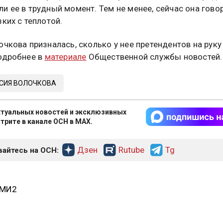
и ее в трудный момент. Тем не менее, сейчас она гово
зких с теплотой.
очкова призналась, сколько у нее претендентов на руку
одробнее в
материале
Общественной службы новостей.
СИЯ ВОЛОЧКОВА
туальных новостей и эксклюзивных
трите в канале ОСН в MAX.
Дзен
Rutube
Tg
айтесь на ОСН:
СМИ2