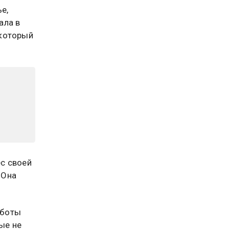
е,
ала в
 который
с своей
 Она
аботы
ые не