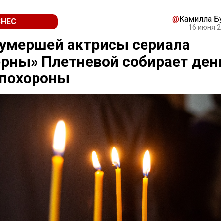
@
Камилла Б
ЗНЕС
16 июня 2
 умершей актрисы сериала
рны» Плетневой собирает ден
 похороны