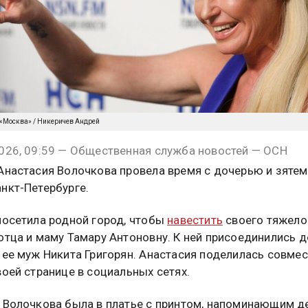
 «Москва» / Никеричев Андрей
026, 09:59 — Общественная служба новостей — ОСН
Анастасия Волочкова провела время с дочерью и зятем
нкт-Петербурге.
посетила родной город, чтобы
навестить
своего тяжело
отца и маму Тамару Антоновну. К ней присоединились 
 ее муж Никита Григорян. Анастасия поделилась совме
воей странице в социальных сетях.
 Волочкова была в платье с принтом, напоминающим 