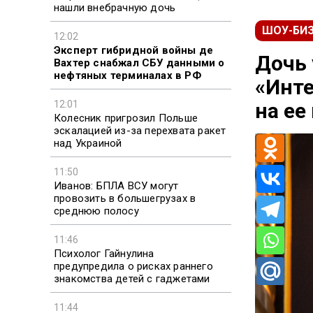
нашли внебрачную дочь
ШОУ-БИ
12:02
Эксперт гибридной войны де
Дочь
Вахтер снабжал СБУ данными о
нефтяных терминалах в РФ
«Инте
12:01
на ее
Колесник пригрозил Польше
эскалацией из-за перехвата ракет
над Украиной
11:50
Иванов: БПЛА ВСУ могут
провозить в большегрузах в
среднюю полосу
11:46
Психолог Гайнулина
предупредила о рисках раннего
знакомства детей с гаджетами
11:44