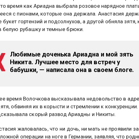
 то время как Ариадна выбрала розовое нарядное плать
еся с пионами, которые она держала. Анастасия держ
е букет гортензий и подсолнухов, а другой обняла зятя,
в белую рубашку и темные брюки.
Любимые доченька Ариадна и мой зять
Никита. Лучшее место для встреч у
бабушки, — написала она в своем блоге.
ее время Волочкова высказывала недовольство в адре
зятя, обвиняя их в корысти и стремлении к конкуренции.
сказывала скорый развод Ариадны и Никиты.
стасия жаловалась, что ни дочь, ни мать не проявили з
сложной операции на ноге в Германии, заявляя, что родн