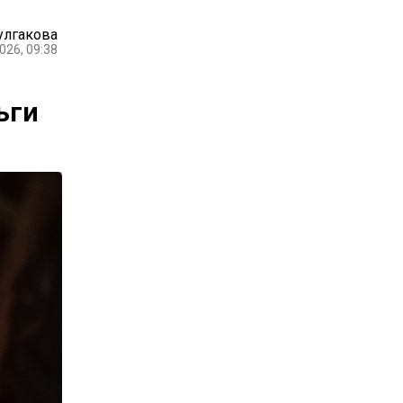
улгакова
026, 09:38
ьги