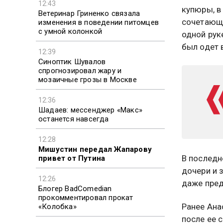
12:43
купюры, в
Ветеринар Гриненко связала
сочетающе
изменения в поведении питомцев
с умной колонкой
одной рук
был одет 
12:39
Синоптик Шувалов
спрогнозировал жару и
мозаичные грозы в Москве
12:36
Шадаев: мессенджер «Макс»
останется навсегда
12:28
Мишустин передал Жапарову
В последн
привет от Путина
дочери и 
12:26
даже пред
Блогер BadComedian
прокомментировал прокат
Ранее Ана
«Колобка»
после ее 