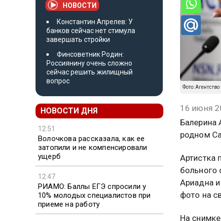
НОВОСТИ
Константин Апрелев: У
банков сейчас нет стимула
завершать стройки
Финсоветник Родин:
Россиянину очень сложно
сейчас решить жилищный
вопрос
Фото: Агентство
16 июня 2
НОВОСТИ ДНЯ
Балерина 
12:51
родном Са
Волочкова рассказала, как ее
затопили и не компенсировали
ущерб
Артистка 
больного 
12:47
Ариадна и
РИАМО: Баллы ЕГЭ спросили у
фото на с
10% молодых специалистов при
приеме на работу
На снимке