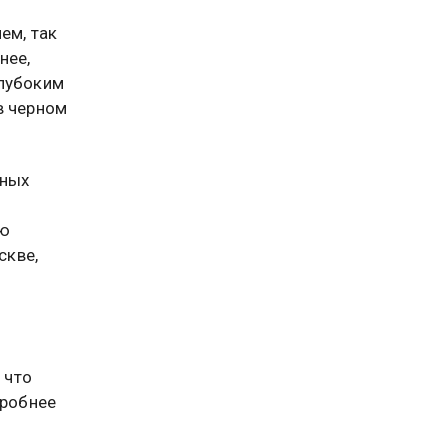
ем, так
нее,
глубоким
в черном
ьных
ую
скве,
 что
дробнее