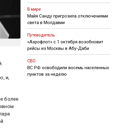
В мире
Майя Санду пригрозила отключениями
света в Молдавии
Путеводитель
«Аэрофлот» с 1 октября возобновит
рейсы из Москвы в Абу-Даби
СВО
й.
ВС РФ освободили восемь населенных
пунктов за неделю
, и,
же более
новном
пара
ой