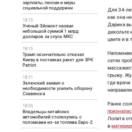
зарплаты, пенсии и меры
социальной поддержки
Для 34-ле
как она н
18:15
Дарина вы
Учёный Эйсмонт назвал
небольшой суммой 1 млрд
декольте 
долларов за спуск МКС
цвете и в
18:15
Напомним,
Трамп окончательно отказал
Киеву в поставках ракет для ЗРК
сетях про
Patriot
массажист
грыжу. Жу
18:11
где врачи
Зеленский заявил о
необходимости усилить оборону
направили
Славянска
Ранее соо
18:05
призналас
Владельцы китайских
автомобилей столкнулись с
Лолита от
поломками из-за топлива Евро-2
в
материа