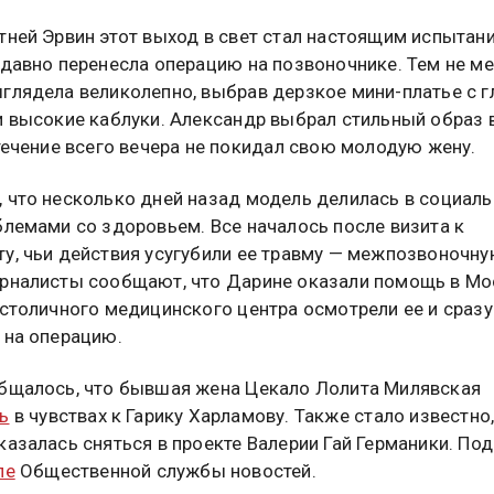
тней Эрвин этот выход в свет стал настоящим испытани
едавно перенесла операцию на позвоночнике. Тем не ме
глядела великолепно, выбрав дерзкое мини-платье с 
и высокие каблуки. Александр выбрал стильный образ 
 течение всего вечера не покидал свою молодую жену.
 что несколько дней назад модель делилась в социал
блемами со здоровьем. Все началось после визита к
у, чьи действия усугубили ее травму — межпозвоночн
рналисты сообщают, что Дарине оказали помощь в Мо
 столичного медицинского центра осмотрели ее и сразу
 на операцию.
бщалось, что бывшая жена Цекало Лолита Милявская
ь
в чувствах к Гарику Харламову. Также стало известно,
казалась сняться в проекте Валерии Гай Германики. По
ле
Общественной службы новостей.