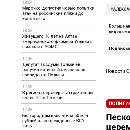
18:04
Марочко допустил новые попытки
АЛЕКСА
атак на российские пляжи до
конца лета
Больше ак
18:02
видео смо
Живущего 10 лет на Алтае
американского фермера Уолкера
вызвали в УФМС
Подписыв
17:46
Депутат Госдумы Толмачев
озвучил истинный смысл слов
Новости 
президента Польши
17:38
В регионах проверят аттракционы
после ЧП в Тюмени
ПОЛИТИ
17:38
Песко
Белгородцам выплатили 50 млн
рублей за повреждённые ВСУ
церем
авто