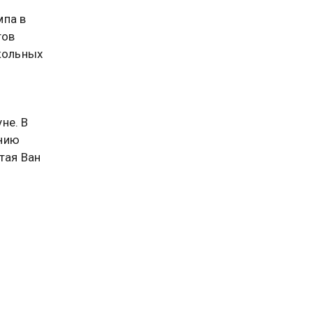
мпа в
тов
окольных
не. В
онию
тая Ван
сии ЦК
. Он
лощади
ть