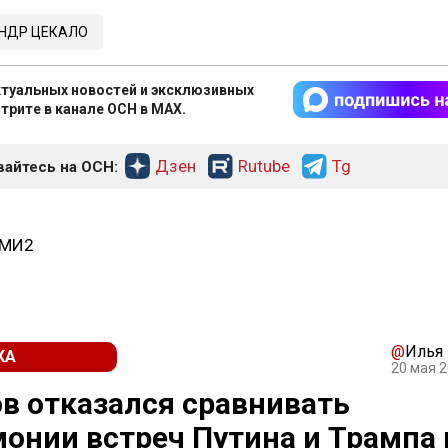
НДР ЦЕКАЛО
туальных новостей и эксклюзивных
трите в канале ОСН в MAX.
Дзен
Rutube
Tg
айтесь на ОСН:
СМИ2
@
Илья
КА
20 мая 2
в отказался сравнивать
онии встреч Путина и Трампа 