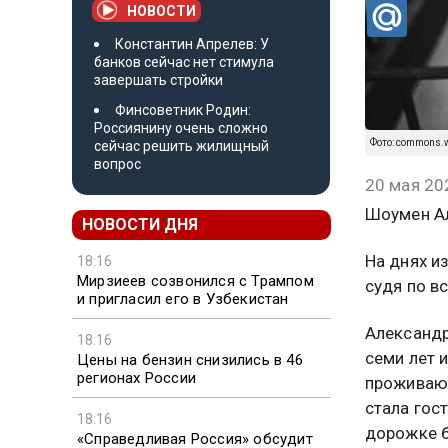
НОВОСТИ
Константин Апрелев: У
банков сейчас нет стимула
завершать стройки
Финсоветник Родин:
Россиянину очень сложно
Фото: commons.w
сейчас решить жилищный
вопрос
20 мая 20
Шоумен Ал
НОВОСТИ ДНЯ
На днях и
18:16
Мирзиеев созвонился с Трампом
судя по в
и пригласил его в Узбекистан
Александр
18:16
семи лет 
Цены на бензин снизились в 46
регионах России
проживают
стала гос
18:16
дорожке б
«Справедливая Россия» обсудит