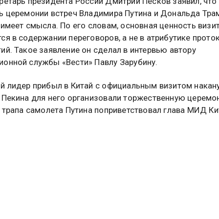
ретарь президента России Дмитрий Песков заявил, что
ь церемонии встреч Владимира Путина и Дональда Тра
 имеет смысла. По его словам, основная ценность визи
ся в содержании переговоров, а не в атрибутике прот
ий. Такое заявление он сделал в интервью автору
онной службы «Вести» Павлу Зарубину.
й лидер прибыл в Китай с официальным визитом накану
 Пекина для него организовали торжественную церем
У трапа самолета Путина поприветствовал глава МИД Ки
й также занимает пост руководителя канцелярии Комис
остранным делам и является членом политбюро ЦК КПК
 вторым по узнаваемости политиком в стране после
еля КНР Си Цзиньпина. Кроме того, в среду состоялась
 встречи президента РФ и российской делегации на п
нь в Пекине.
а вопрос журналиста, Песков подчеркнул, что сравнива
льную сторону визитов бессмысленно.