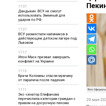
Пеки
17:37
Дандыкин: ВСУ не смогут
использовать Змеиный для
ударов по РФ
17:27
ВСУ разместили наёмников в
действующем детском лагере под
Львовом
17:17
Илон Маск призвал завершить
конфликт на Украине
17:13
Врачи Коломны спасли мужчину
от паралича после падения
17:11
Фото: Официаль
Экс-сенатор Епифанова
перечислила категории граждан с
20 мая 20
правом на досрочную пенсию