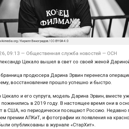
ikimedia.org / Кирилл Виноградов / CC-BY-SA-4.0
26, 09:13 — Общественная служба новостей — ОСН
ександр Цекало вышел в свет со своей женой Дарино
збранница продюсера Дарина Эрвин перенесла операцию
сему, восстановление прошло успешно и быстро.
 Цекало и его супруга, модель Дарина Эрвин, вместе у
и поженились в 2019 году. В настоящее время они в ос
 в США, но периодически посещают Россию. Недавно 
тем премии АПКиТ, и фотографии их появления на красн
ыли опубликованы в журнале «СтарХит».