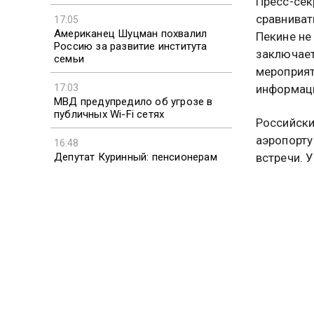
Пресс-сек
сравниват
17:05
Американец Шуцман похвалил
Пекине не
Россию за развитие института
заключает
семьи
мероприят
17:03
информаци
МВД предупредило об угрозе в
публичных Wi-Fi сетях
Российски
аэропорту
16:48
встречи. 
Депутат Куринный: пенсионерам
стоит сменить работу с вредными
И, которы
условиями
КПК по ин
считается
председат
церемония
Тяньаньмэ
Отвечая н
церемониа