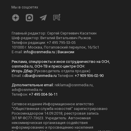
Мы в соцсетях
Главный редактор: Сергей Сергеевич Касаткин
Шеф-редактор: Виталий Витальевич Рыжов.
Телефон редакции: +7 495 795-53-05
101000 г. Москва, Потаповский переулок, 16/5с1
E-mail:
info@osnmedia.ru
|
Вакансии
Реклама, спецпроекты и иное сотрудничество на ОСН,
osnmedia.ru, ОСН-ТВ и пресс-центре ОСН:
Игорь Дбар
(Руководитель отдела продаж)
Email:
i.dbar@osnmedia.ru
Телефон:
+7 909 936-02-90
Дополнительные email:
reklama@osnmedia.ru
,
adv@osnmedia.ru
Телефон:
+7 495 004-56-11
Сетевое издание Информационное агентство
"Общественная служба новостей" зарегистрировано
Роскомнадзором 14.09.2018, реестровая запись
ЭЛ № ФС77-73623. Учредитель: Автономная
некоммерческая организация содействия
информированию и просвещению населения