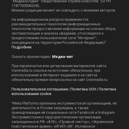
"Медиахолдинг "Общественная служба новостей" (ОГРН
1187700006328).
Мнение редакции может не совпадать с мнением авторов.
На информационном ресурсе применяются
рекомендательные технологии (информационные
технологии предоставления информации на основе сбора,
систематизации и анализа сведений, относящихся к
предпочтениям пользователей сети "Интернет",
находящихся на территории Российской Федерации)".
Подробнее
.
Скачать презентацию:
Медиа-кит
При перепечатке или цитировании материалов сайта
Оsnmedia.ru ссылка на источник обязательна, при
использовании в Интернет-изданиях и на сайтах
обязательна прямая гиперссылка на сайт Оsnmedia.ru.
Пользовательское соглашение
|
Политика ОСН
|
Политика
использования cookie
*Meta Platforms признана экстремистской организацией, её
деятельность в России запрещена, а также
принадлежащие ей социальные сети Facebook и Instagram.
Экстремистские и террористические организации,
запрещенные в РФ: «АУЕ», «Правый сектор», «Украинская
повстанческая армия», «ИГИЛ» (ИГ, Исламское