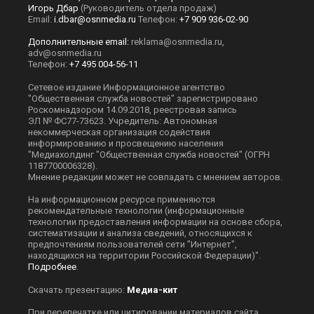
Игорь Дбар
(Руководитель отдела продаж)
Email:
i.dbar@osnmedia.ru
Телефон:
+7 909 936-02-90
Дополнительные email:
reklama@osnmedia.ru
,
adv@osnmedia.ru
Телефон:
+7 495 004-56-11
Сетевое издание Информационное агентство
"Общественная служба новостей" зарегистрировано
Роскомнадзором 14.09.2018, реестровая запись
ЭЛ № ФС77-73623. Учредитель: Автономная
некоммерческая организация содействия
информированию и просвещению населения
"Медиахолдинг "Общественная служба новостей" (ОГРН
1187700006328).
Мнение редакции может не совпадать с мнением авторов.
На информационном ресурсе применяются
рекомендательные технологии (информационные
технологии предоставления информации на основе сбора,
систематизации и анализа сведений, относящихся к
предпочтениям пользователей сети "Интернет",
находящихся на территории Российской Федерации)".
Подробнее
.
Скачать презентацию:
Медиа-кит
При перепечатке или цитировании материалов сайта