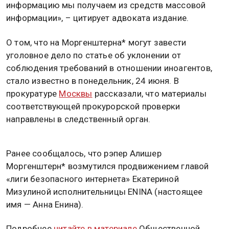
информацию мы получаем из средств массовой
информации», – цитирует адвоката издание.
О том, что на Моргенштерна* могут завести
уголовное дело по статье об уклонении от
соблюдения требований в отношении иноагентов,
стало известно в понедельник, 24 июня. В
прокуратуре
Москвы
рассказали, что материалы
соответствующей прокурорской проверки
направлены в следственный орган.
РЕКЛАМА
РЕКЛАМА
РЕКЛАМА
Ранее сообщалось, что рэпер Алишер
Моргенштерн* возмутился продвижением главой
«лиги безопасного интернета» Екатериной
Мизулиной исполнительницы ENINA (настоящее
имя — Анна Енина).
Подробнее
читайте в материале
Общественной