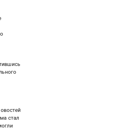
е
во
атившись
льного
новостей
има стал
могли