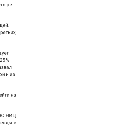
етыре
щей.
ретьих,
дует
 25%
азвал
й и из
ейти на
АНО НИЦ
ренды в