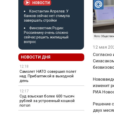
НОВОСТИ
Константин Апрелев: У
банков сейчас нет стимула
завершать стройки
Финсоветник Родин:
Россиянину очень сложно
Фото: Обществе
сейчас решить жилищный
вопрос
12 мая 20
Согласно 
НОВОСТИ ДНЯ
Сихасаком
12:18
безвизово
Самолет НАТО совершил полет
над Прибалтикой в выходной
Нововведе
день
изменит р
12:17
РИА Новос
Суд взыскал более 600 тысяч
рублей за устроенный кошкой
Решение с
потоп
двух меся