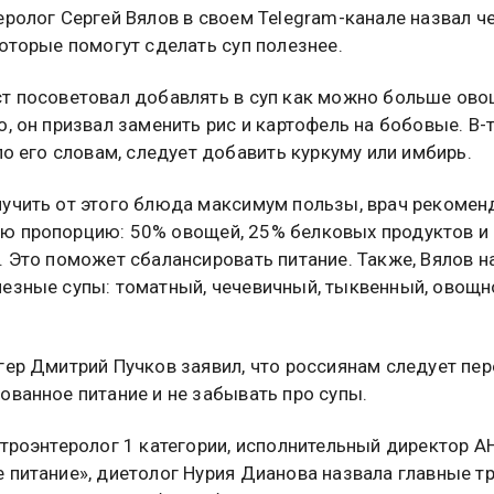
еролог Сергей Вялов в своем Telegram-канале назвал ч
которые помогут сделать суп полезнее.
т посоветовал добавлять в суп как можно больше ово
о, он призвал заменить рис и картофель на бобовые. В-т
 по его словам, следует добавить куркуму или имбирь.
учить от этого блюда максимум пользы, врач рекомен
 пропорцию: 50% овощей, 25% белковых продуктов и
. Это поможет сбалансировать питание. Также, Вялов н
езные супы: томатный, чечевичный, тыквенный, овощно
гер Дмитрий Пучков заявил, что россиянам следует пер
ованное питание и не забывать про супы.
строэнтеролог 1 категории, исполнительный директор 
 питание», диетолог Нурия Дианова назвала главные т