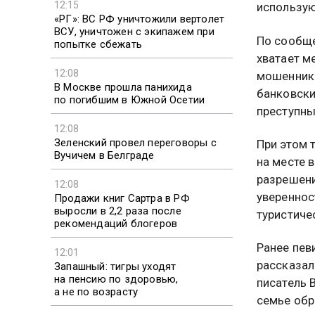
12:15
использую
«РГ»: ВС РФ уничтожили вертолет
ВСУ, уничтожен с экипажем при
По сообще
попытке сбежать
хватает м
12:08
мошенника
В Москве прошла панихида
банковски
по погибшим в Южной Осетии
преступны
12:08
Зеленский провел переговоры с
При этом 
Вучичем в Белграде
на месте 
разрешени
12:08
увереннос
Продажи книг Сартра в РФ
выросли в 2,2 раза после
туристиче
рекомендаций блогеров
Ранее пев
12:01
рассказал
Запашный: тигры уходят
на пенсию по здоровью,
писатель 
а не по возрасту
семье обр