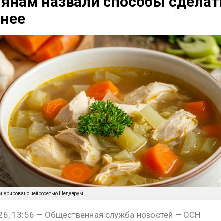
янам назвали способы сделат
знее
енерировано нейросетью Шедеврум
26, 13:56 — Общественная служба новостей — ОСН