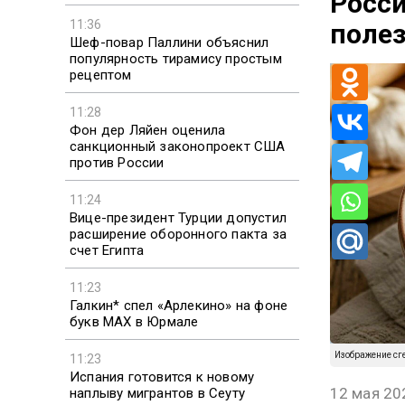
Росси
11:36
поле
Шеф-повар Паллини объяснил
популярность тирамису простым
рецептом
11:28
Фон дер Ляйен оценила
санкционный законопроект США
против России
11:24
Вице-президент Турции допустил
расширение оборонного пакта за
счет Египта
11:23
Галкин* спел «Арлекино» на фоне
букв MAX в Юрмале
Изображение сг
11:23
Испания готовится к новому
12 мая 20
наплыву мигрантов в Сеуту