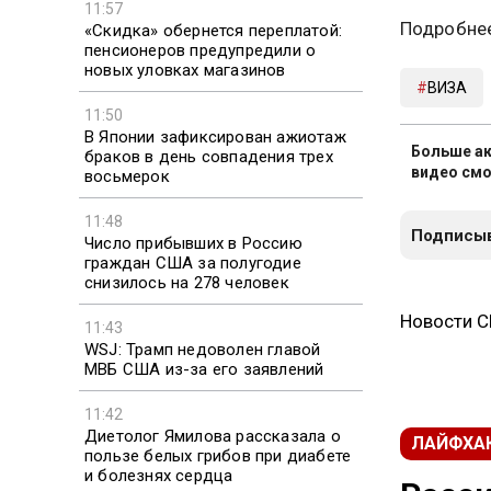
11:57
Подробнее
«Скидка» обернется переплатой:
пенсионеров предупредили о
новых уловках магазинов
ВИЗА
11:50
В Японии зафиксирован ажиотаж
Больше ак
браков в день совпадения трех
видео смо
восьмерок
11:48
Подписыв
Число прибывших в Россию
граждан США за полугодие
снизилось на 278 человек
Новости 
11:43
WSJ: Трамп недоволен главой
МВБ США из-за его заявлений
11:42
Диетолог Ямилова рассказала о
ЛАЙФХА
пользе белых грибов при диабете
и болезнях сердца