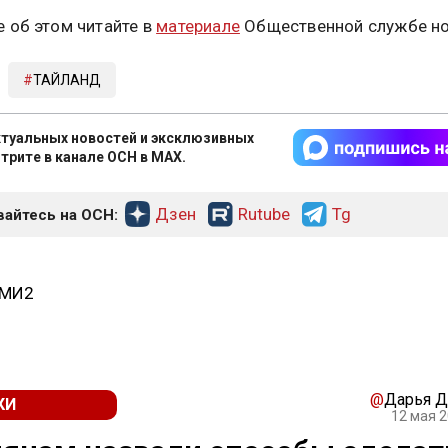
 об этом читайте в
материале
Общественной службе но
ТАЙЛАНД
туальных новостей и эксклюзивных
трите в канале ОСН в MAX.
Дзен
Rutube
Tg
айтесь на ОСН:
СМИ2
@
Дарья Д
КИ
12 мая 2