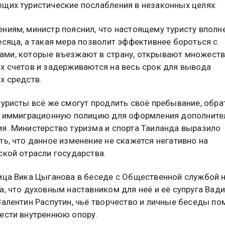
щих туристические послабления в незаконных целях.
ниям, министр пояснил, что настоящему туристу вполн
есяца, а такая мера позволит эффективнее бороться с
ми, которые въезжают в страну, открывают множест
х счетов и задерживаются на весь срок для вывода
х средств.
туристы всё же смогут продлить своё пребывание, обр
в иммиграционную полицию для оформления дополните
я. Министерство туризма и спорта Таиланда выразило
ть, что данное изменение не скажется негативно на
ской отрасли государства.
ица Вика Цыганова в беседе с Общественной службой 
а, что духовным наставником для неё и её супруга Вад
Валентин Распутин, чьё творчество и личные беседы по
ести внутреннюю опору.