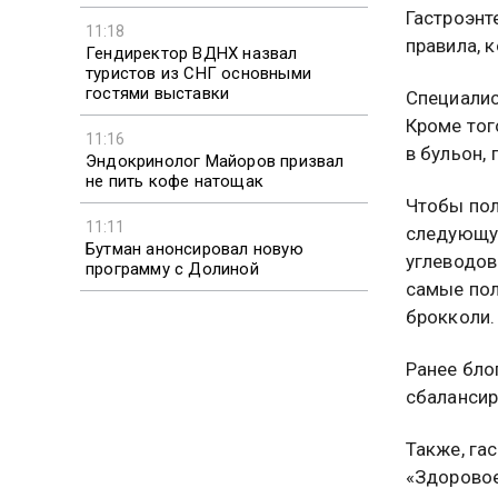
Гастроэнт
11:18
правила, 
Гендиректор ВДНХ назвал
туристов из СНГ основными
гостями выставки
Специалис
Кроме тог
11:16
в бульон,
Эндокринолог Майоров призвал
не пить кофе натощак
Чтобы пол
11:11
следующую
Бутман анонсировал новую
углеводов
программу с Долиной
самые пол
брокколи.
Ранее бло
сбалансир
Также, га
«Здоровое