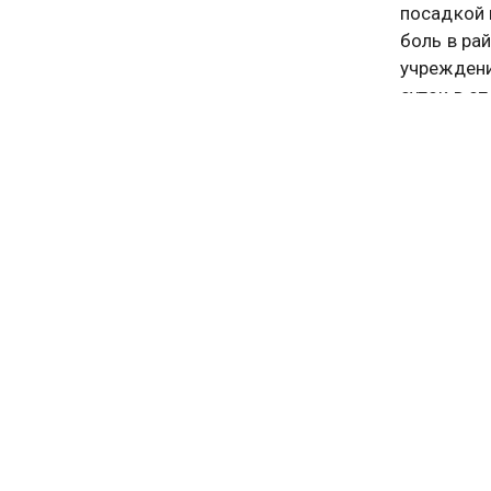
посадкой 
боль в ра
учреждени
суток в о
На Урале,
со змеей 
на интенс
и иные пр
В Пермско
устроив т
зарегистр
Тяжелые п
отправилс
гадюка. С
пострадав