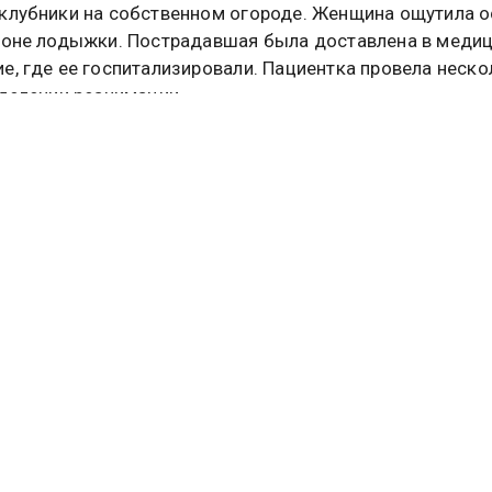
клубники на собственном огороде. Женщина ощутила 
йоне лодыжки. Пострадавшая была доставлена в меди
е, где ее госпитализировали. Пациентка провела неско
тделении реанимации.
 в Свердловской области, за помощью к врачам после к
обратились три человека. Пациенты предъявляли жало
ивный болевой синдром, приступы головокружения, то
изнаки интоксикации организма.
м крае гадюки облюбовали приусадебный участок му
ам гнездо. Рептилии дважды укусили хозяина. Схожий с
ирован в Кузбассе: там змея напала на человека в его 
оследствия укуса зафиксированы в Татарстане. Мужчи
я собирать крапиву для приготовления супа, где его ук
пустя несколько часов после происшествия конечност
шего опухла и приобрела бордовый оттенок, поднялос