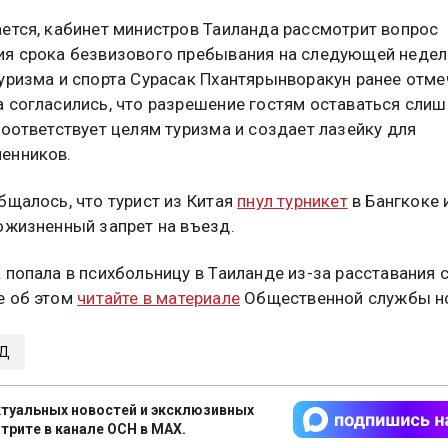
ется, кабинет министров Таиланда рассмотрит вопрос
я срока безвизового пребывания на следующей недел
уризма и спорта Сурасак Пхантярынворакун ранее отме
 согласились, что разрешение гостям оставаться сли
соответствует целям туризма и создает лазейку для
енников.
бщалось, что турист из Китая
пнул турникет
в Бангкоке 
ожизненный запрет на въезд.
 попала в психбольницу в Таиланде из-за расставания с
е об этом
читайте в материале
Общественной службы но
Д
туальных новостей и эксклюзивных
трите в канале ОСН в MAX.