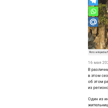
Фото: wikipedia/
16 мая 20
В различн
в этом се
об этом р
из регион
Один из и
жительниц