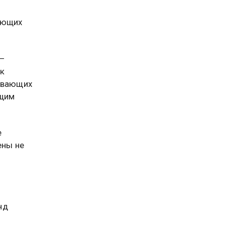
ающих
 —
ик
живающих
бщим
е
ены не
нд