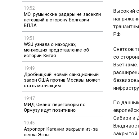
19:52
Высокий с
МО: румынские радары не засекли
напряженн
летевший в сторону Болгарии
БПЛА
транзитны
РФ.
19:51
WSJ узнала о находках,
Снетков т
меняющих представление об
истории Китая
со сторон
Вьетнаме.
19:49
расширени
Дробницкий: новый санкционный
безвизовы
закон США против Москвы может
стать молчащим
инфрастру
19:47
По данным
МИД Омана: переговоры по
европейск
Ормузу идут позитивно
Сибири и 
19:45
Владивост
Аэропорт Катании закрыли из-за
закрытой 
пепла Этны