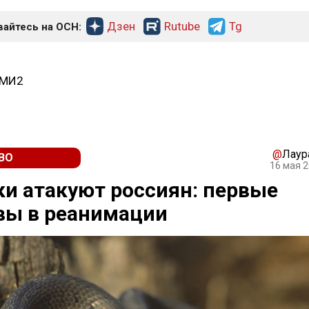
Дзен
Rutube
Tg
айтесь на ОСН:
СМИ2
@
Лаур
ВО
16 мая 2
и атакуют россиян: первые
вы в реанимации