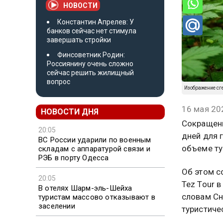
НОВОСТИ
Константин Апрелев: У
банков сейчас нет стимула
завершать стройки
Финсоветник Родин:
Россиянину очень сложно
сейчас решить жилищный
вопрос
Изображение сг
16 мая 20
НОВОСТИ ДНЯ
Сокращени
20:05
дней для г
ВС России ударили по военным
объеме ту
складам с аппаратурой связи и
РЭБ в порту Одесса
Об этом с
20:05
Tez Tour 
В отелях Шарм-эль-Шейха
словам Сн
туристам массово отказывают в
заселении
туристиче