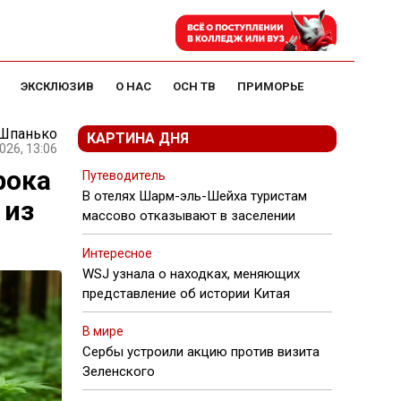
ЭКСКЛЮЗИВ
О НАС
ОСН ТВ
ПРИМОРЬЕ
 Шпанько
КАРТИНА ДНЯ
026, 13:06
рока
Путеводитель
В отелях Шарм-эль-Шейха туристам
 из
массово отказывают в заселении
Интересное
WSJ узнала о находках, меняющих
представление об истории Китая
В мире
Сербы устроили акцию против визита
Зеленского