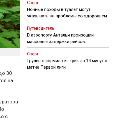
Спорт
Ночные походы в туалет могут
указывать на проблемы со здоровьем
Путеводитель
В аэропорту Антальи произошли
массовые задержки рейсов
Спорт
Грулев оформил хет-трик за 14 минут в
матче Первой лиги
до 30
тся на
ератора
По
о с