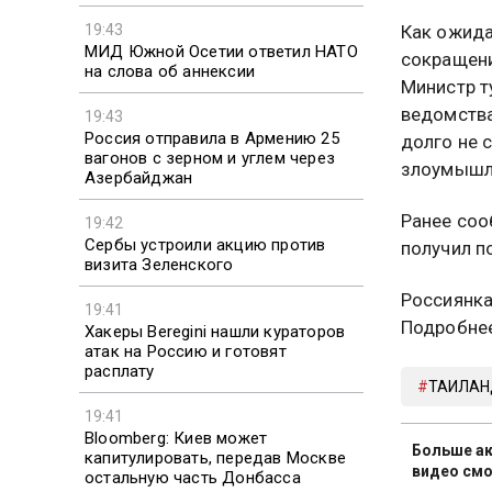
19:43
Как ожида
МИД Южной Осетии ответил НАТО
сокращени
на слова об аннексии
Министр т
ведомства
19:43
Россия отправила в Армению 25
долго не 
вагонов с зерном и углем через
злоумышл
Азербайджан
Ранее соо
19:42
Сербы устроили акцию против
получил п
визита Зеленского
Россиянка
19:41
Подробне
Хакеры Beregini нашли кураторов
атак на Россию и готовят
расплату
ТАИЛАН
19:41
Bloomberg: Киев может
Больше ак
капитулировать, передав Москве
видео смо
остальную часть Донбасса