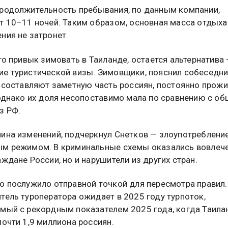
родолжительность пребывания, по данным компании,
т 10–11 ночей. Таким образом, основная масса отдых
ния не затронет.
кто привык зимовать в Таиланде, остается альтернатива
е туристической визы. Зимовщики, пояснил собеседн
, составляют заметную часть россиян, постоянно про
 однако их доля несопоставимо мала по сравнению с о
з РФ.
ина изменений, подчеркнул Снетков — злоупотреблени
м режимом. В криминальные схемы оказались вовлеч
аждане России, но и нарушители из других стран.
о послужило отправной точкой для пересмотра правил.
тель туроператора ожидает в 2025 году турпоток,
мый с рекордным показателем 2025 года, когда Таила
почти 1,9 миллиона россиян.