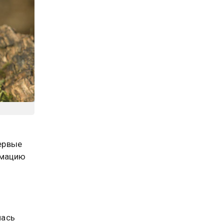
ервые
рмацию
лась