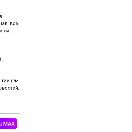
е.
чал: все
шком
и
 тайцем.
востей.