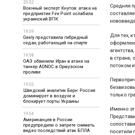
20:02
Средняя п
Военный эксперт Кнутов: атака на
составляе
предприятие Fire Point ослабила
украинский ВПК
нововведе
19:59
Для тех, 
Geely представила гибридный
оформлени
седан, работающий на спирте
агентства
19:58
в стране,
ОАЭ обвинили Иран в атаке на
потоком и
танкер ADNOC в Ормузском
проливе
Первоприч
19:55
безвизовы
Шведский аналитик Берн: Россия
только гр
доминирует в воздухе и
блокирует порты Украины
Именно эт
19:54
Представи
Американцев в России
сопостави
предупредили о запрете снимать
видео последствий атак БПЛА
посетили 