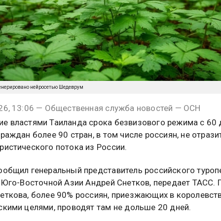
енерировано нейросетью Шедеврум
26, 13:06 — Общественная служба новостей — ОСН
е властями Таиланда срока безвизового режима с 60 
раждан более 90 стран, в том числе россиян, не отрази
ристического потока из России.
ообщил генеральный представитель российского туроп
в Юго-Восточной Азии Андрей Снетков, передает ТАСС. 
еткова, более 90% россиян, приезжающих в королевств
скими целями, проводят там не дольше 20 дней.