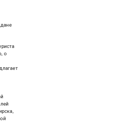
ждане
уриста
, о
длагает
ой
елей
ирска,
ной