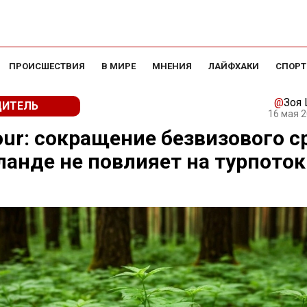
ПРОИСШЕСТВИЯ
В МИРЕ
МНЕНИЯ
ЛАЙФХАКИ
СПОРТ
@
Зоя
ДИТЕЛЬ
16 мая 2
our: сокращение безвизового с
ланде не повлияет на турпоток