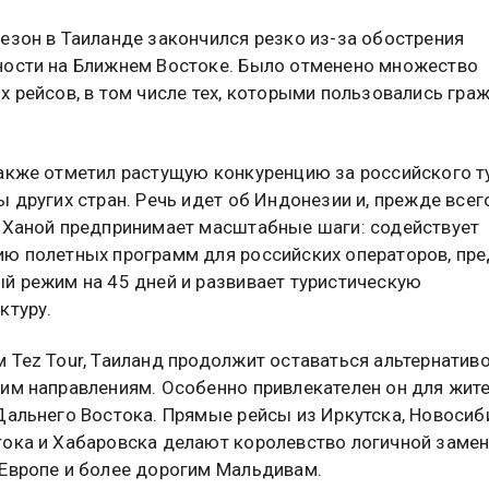
езон в Таиланде закончился резко из-за обострения
ости на Ближнем Востоке. Было отменено множество
х рейсов, в том числе тех, которыми пользовались гра
акже отметил растущую конкуренцию за российского т
ы других стран. Речь идет об Индонезии и, прежде всего
 Ханой предпринимает масштабные шаги: содействует
ю полетных программ для российских операторов, пре
й режим на 45 дней и развивает туристическую
ктуру.
 Tez Tour, Таиланд продолжит оставаться альтернатив
им направлениям. Особенно привлекателен он для жит
Дальнего Востока. Прямые рейсы из Иркутска, Новосиб
ока и Хабаровска делают королевство логичной заме
Европе и более дорогим Мальдивам.