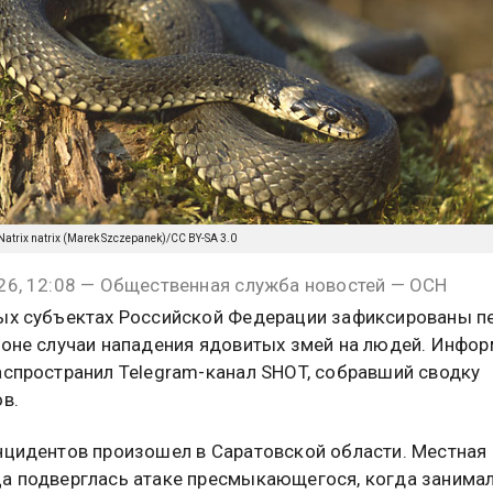
Natrix natrix (Marek Szczepanek)/CC BY-SA 3.0
26, 12:08 — Общественная служба новостей — ОСН
ых субъектах Российской Федерации зафиксированы п
зоне случаи нападения ядовитых змей на людей. Инфо
аспространил Telegram-канал SHOT, собравший сводку
ов.
нцидентов произошел в Саратовской области. Местная
а подверглась атаке пресмыкающегося, когда занима