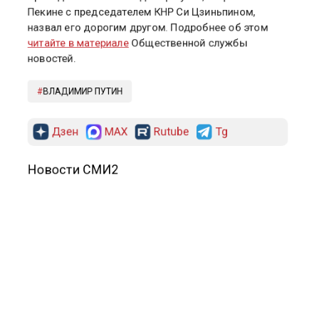
тысячи рублей). Путин находился в Китае с
официальным визитом 19–20 мая по приглашению
председателя Си Цзиньпина.
Президент России Владимир Путин, встретившись в
Пекине с председателем КНР Си Цзиньпином,
назвал его дорогим другом. Подробнее об этом
читайте в материале
Общественной службы
новостей.
ВЛАДИМИР ПУТИН
Дзен
MAX
Rutube
Tg
Новости СМИ2