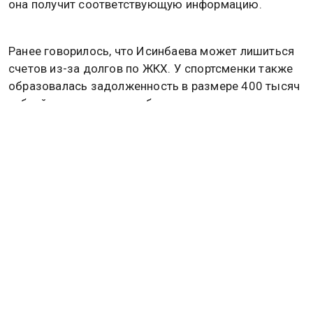
она получит соответствующую информацию.
Ранее говорилось, что Исинбаева может лишиться
счетов из-за долгов по ЖКХ. У спортсменки также
образовалась задолженность в размере 400 тысяч
рублей за две квартиры бизнес-класса в столице.
Уточняется, что обязанность оплачивать
содержание жилья и капитальный ремонт
сохраняется, даже если собственник находится за
пределами страны.
Кроме того, управляющая компания вправе
обратиться в суд для взыскания суммы долга
вместе с начисленной неустойкой. В случае
вынесения судом решения в пользу управляющей
компании судебные приставы могут наложить
арест на имущество должника, а также на его
банковские счета и сбережения. Подробности об