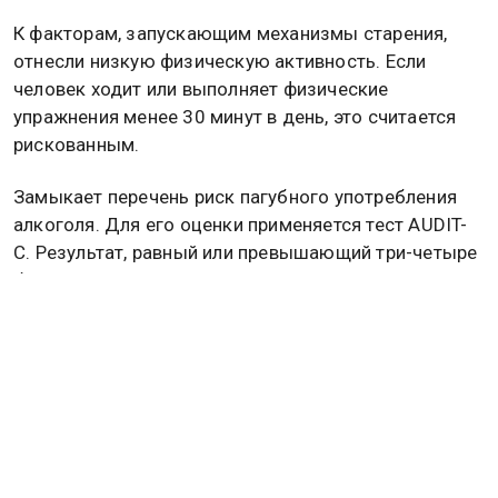
К факторам, запускающим механизмы старения,
отнесли низкую физическую активность. Если
человек ходит или выполняет физические
упражнения менее 30 минут в день, это считается
рискованным.
Замыкает перечень риск пагубного употребления
алкоголя. Для его оценки применяется тест AUDIT-
C. Результат, равный или превышающий три-четыре
балла у мужчин или женщин, относит человека к
уязвимой группе.
Ранее врач и телеведущая Елена Малышева
сообщила об опасности болей в груди. По ее
словам, при появлении таких симптомов следует
вызвать скорую помощь.
Подробнее
читайте
в материале Общественной