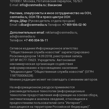
101000 г. Москва, Потаповский переулок, 16/5с1
E-mail:
info@osnmedia.ru
|
Вакансии
Реклама, спецпроекты и иное сотрудничество на ОСН,
osnmedia.ru, ОСН-ТВ и пресс-центре ОСН:
Игорь Дбар
(Руководитель отдела продаж)
Email:
i.dbar@osnmedia.ru
Телефон:
+7 909 936-02-90
Дополнительные email:
reklama@osnmedia.ru
,
adv@osnmedia.ru
Телефон:
+7 495 004-56-11
Сетевое издание Информационное агентство
"Общественная служба новостей" зарегистрировано
Роскомнадзором 14.09.2018, реестровая запись
ЭЛ № ФС77-73623. Учредитель: Автономная
некоммерческая организация содействия
информированию и просвещению населения
"Медиахолдинг "Общественная служба новостей" (ОГРН
1187700006328).
Мнение редакции может не совпадать с мнением авторов.
На информационном ресурсе применяются
рекомендательные технологии (информационные
технологии предоставления информации на основе сбора,
систематизации и анализа сведений, относящихся к
предпочтениям пользователей сети "Интернет",
находящихся на территории Российской Федерации)".