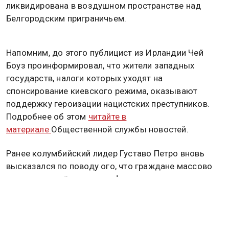
ликвидирована в воздушном пространстве над
Белгородским приграничьем.
Напомним, до этого публицист из Ирландии Чей
Боуз проинформировал, что жители западных
государств, налоги которых уходят на
спонсирование киевского режима, оказывают
поддержку героизации нацистских преступников.
Подробнее об этом
читайте в
материале
Общественной службы новостей.
Ранее колумбийский лидер Густаво Петро вновь
высказался по поводу ого, что граждане массово
вступают в наёмнические формирования
Вооружённых сил киевского режима
и уезжают в не
имеющую
к ним никакого
отношения страну, где скоропостижно находят