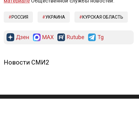
материале
Общественной службы новостей.
РОССИЯ
УКРАИНА
КУРСКАЯ ОБЛАСТЬ
Дзен
MAX
Rutube
Tg
Новости СМИ2
ПОЛИТИКА
ОБЩЕСТВО
ЭКОНОМИКА
ПРОИСШЕСТВИЯ
В МИРЕ
ЭКСКЛЮЗИВ
МНЕНИЯ
СПОРТ
КУЛЬТУРА
О НАС