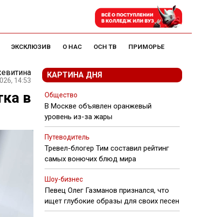
ЭКСКЛЮЗИВ
О НАС
ОСН ТВ
ПРИМОРЬЕ
жевитина
КАРТИНА ДНЯ
026, 14:53
ка в
Общество
В Москве объявлен оранжевый
уровень из-за жары
Путеводитель
Тревел-блогер Тим составил рейтинг
самых вонючих блюд мира
Шоу-бизнес
Певец Олег Газманов признался, что
ищет глубокие образы для своих песен