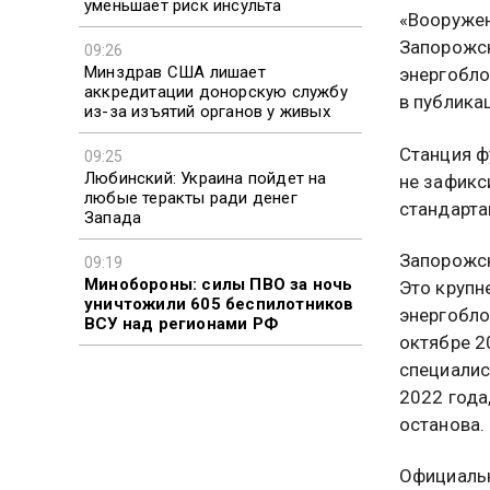
уменьшает риск инсульта
«Вооружен
Запорожск
09:26
Минздрав США лишает
энергобло
аккредитации донорскую службу
в публика
из-за изъятий органов у живых
Станция ф
09:25
Любинский: Украина пойдет на
не зафикс
любые теракты ради денег
стандарта
Запада
Запорожск
09:19
Минобороны: силы ПВО за ночь
Это крупн
уничтожили 605 беспилотников
энергобло
ВСУ над регионами РФ
октябре 2
специалис
2022 года
останова.
Официальн