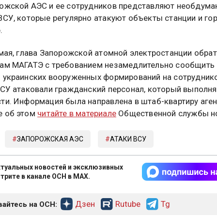
ожской АЭС и ее сотрудников представляют необдум
ВСУ, которые регулярно атакуют объекты станции и го
.
 мая, глава Запорожской атомной электростанции обрат
ам МАГАТЭ с требованием незамедлительно сообщить 
 украинских вооруженных формирований на сотрудник
ВСУ атаковали гражданский персонал, который выполня
ти. Информация была направлена в штаб-квартиру аген
е об этом
читайте в материале
Общественной службы но
ЗАПОРОЖСКАЯ АЭС
АТАКИ ВСУ
туальных новостей и эксклюзивных
трите в канале ОСН в MAX.
Дзен
Rutube
Tg
айтесь на ОСН: