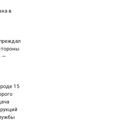
вка в
упреждал
стороны
е —
ороде 15
орого
дача
трукций
лужбы