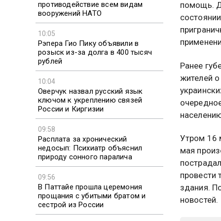
противодействие всем видам
помощь. Д
вооружений НАТО
состоянии
пригранич
10:05
применени
Рэпера Гио Пику объявили в
розыск из-за долга в 400 тысяч
рублей
Ранее губ
жителей о
10:04
украински
Оверчук назвал русский язык
ключом к укреплению связей
очередное
России и Киргизии
населению
09:58
Утром 16 
Расплата за хронический
недосып: Психиатр объяснил
мая произ
природу сонного паралича
пострадал
провести 
09:56
В Паттайе прошла церемония
здания. П
прощания с убитыми братом и
новостей.
сестрой из России