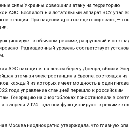
ные силы Украины совершили атаку на территорию
ой АЭС. Беспилотный летательный аппарат ВСУ упал в
ков станции. При падении дрон не сдетонировал», — го
ции.
ункционирует в обычном режиме, разрушений и постр
ировано. Радиационный уровень соответствует устано
м.
ая АЭС находится на левом берегу Днепра, вблизи Эне
ейшая атомная электростанция в Европе, состоящая из
ков, каждый из которых имеет мощность в один гигават
022 года управление станцией перешло к российским
там. Генерацию на энергоблоках приостановили в сент
, а с апреля 2024 года они функционируют в режиме хо
ая Москва неоднократно утверждала, что главную опа