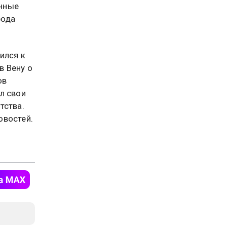
анные
рода
ился к
в Вену о
ов
л свои
тства.
востей.