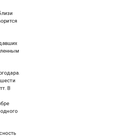
близи
ворится
адавших
вленным
ргодара.
 шести
т. В
ябре
лодного
сность