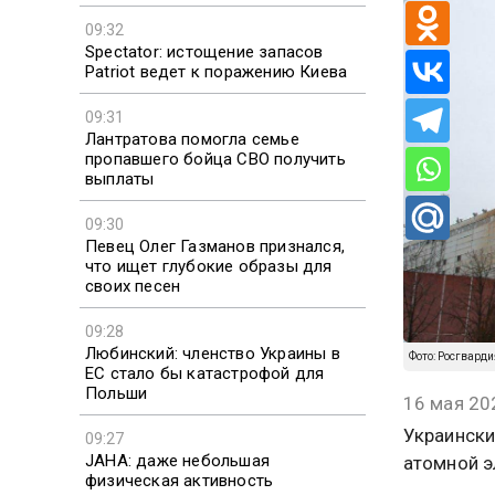
09:32
Spectator: истощение запасов
Patriot ведет к поражению Киева
09:31
Лантратова помогла семье
пропавшего бойца СВО получить
выплаты
09:30
Певец Олег Газманов признался,
что ищет глубокие образы для
своих песен
09:28
Любинский: членство Украины в
Фото: Росгварди
ЕС стало бы катастрофой для
Польши
16 мая 20
Украински
09:27
JAHA: даже небольшая
атомной э
физическая активность