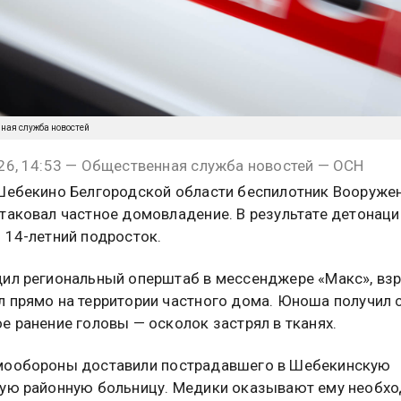
нная служба новостей
26, 14:53 — Общественная служба новостей — ОСН
Шебекино Белгородской области беспилотник Вооруже
таковал частное домовладение. В результате детонаци
 14-летний подросток.
ил региональный оперштаб в мессенджере «Макс», вз
 прямо на территории частного дома. Юноша получил 
е ранение головы — осколок застрял в тканях.
мообороны доставили пострадавшего в Шебекинскую
ую районную больницу. Медики оказывают ему необх