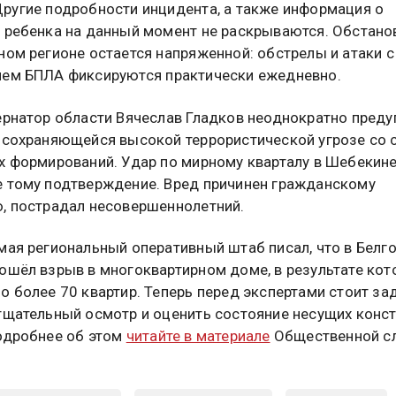
ругие подробности инцидента, а также информация о
 ребенка на данный момент не раскрываются. Обстано
ном регионе остается напряженной: обстрелы и атаки с
ем БПЛА фиксируются практически ежедневно.
ернатор области Вячеслав Гладков неоднократно пред
 сохраняющейся высокой террористической угрозе со 
х формирований. Удар по мирному кварталу в Шебекин
 тому подтверждение. Вред причинен гражданскому
, пострадал несовершеннолетний.
мая региональный оперативный штаб писал, что в Белг
ошёл взрыв в многоквартирном доме, в результате кот
о более 70 квартир. Теперь перед экспертами стоит за
тщательный осмотр и оценить состояние несущих конс
одробнее об этом
читайте в материале
Общественной с