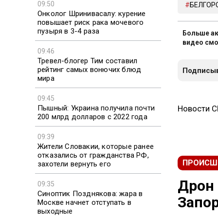
09:50
БЕЛГОР
Онколог Шринивасалу: курение
повышает риск рака мочевого
пузыря в 3-4 раза
Больше ак
видео смо
09:46
Тревел-блогер Тим составил
рейтинг самых вонючих блюд
Подписыв
мира
09:45
Пышный: Украина получила почти
Новости 
200 млрд долларов с 2022 года
09:39
Жители Словакии, которые ранее
отказались от гражданства РФ,
ПРОИСШ
захотели вернуть его
Дрон 
09:35
Синоптик Позднякова: жара в
Запо
Москве начнет отступать в
выходные