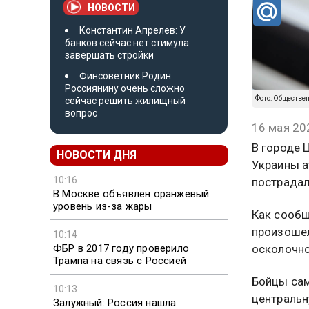
НОВОСТИ
Константин Апрелев: У
банков сейчас нет стимула
завершать стройки
Финсоветник Родин:
Россиянину очень сложно
Фото: Обществе
сейчас решить жилищный
вопрос
16 мая 20
В городе 
НОВОСТИ ДНЯ
Украины а
10:16
пострадал
В Москве объявлен оранжевый
уровень из-за жары
Как сообщ
произошел
10:14
ФБР в 2017 году проверило
осколочно
Трампа на связь с Россией
Бойцы са
10:13
центральн
Залужный: Россия нашла