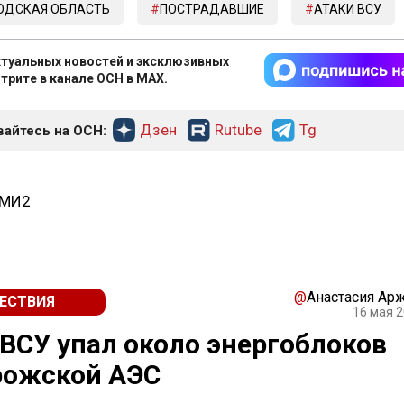
ОДСКАЯ ОБЛАСТЬ
ПОСТРАДАВШИЕ
АТАКИ ВСУ
туальных новостей и эксклюзивных
трите в канале ОСН в MAX.
Дзен
Rutube
Tg
айтесь на ОСН:
СМИ2
@
Анастасия Ар
ЕСТВИЯ
16 мая 2
ВСУ упал около энергоблоков
рожской АЭС