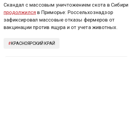
Скандал с массовым уничтожением скота в Сибири
продолжился
в Приморье: Россельхознадзор
зафиксировал массовые отказы фермеров от
вакцинации против ящура и от учета животных.
КРАСНОЯРСКИЙ КРАЙ
Дзен
MAX
Rutube
Tg
Новости СМИ2
ПОЛИТИКА
ОБЩЕСТВО
ЭКОНОМИКА