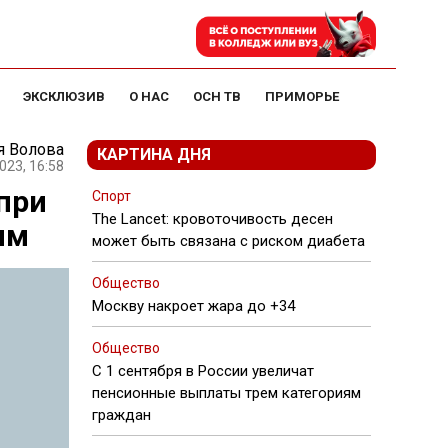
ЭКСКЛЮЗИВ
О НАС
ОСН ТВ
ПРИМОРЬЕ
я Волова
КАРТИНА ДНЯ
023, 16:58
при
Спорт
The Lancet: кровоточивость десен
ым
может быть связана с риском диабета
Общество
Москву накроет жара до +34
Общество
С 1 сентября в России увеличат
пенсионные выплаты трем категориям
граждан