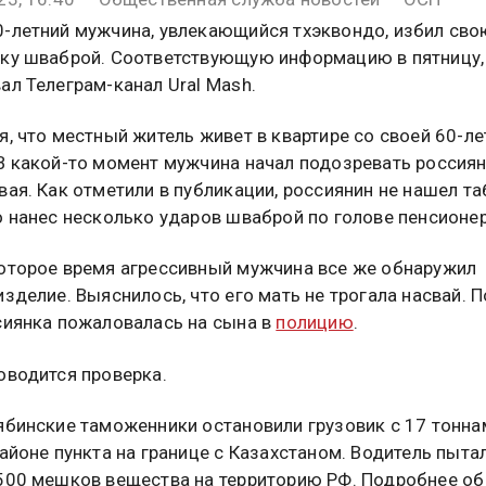
-летний мужчина, увлекающийся тхэквондо, избил сво
ку шваброй. Соответствующую информацию в пятницу, 
ал Телеграм-канал Ural Mash.
я, что местный житель живет в квартире со своей 60-л
В какой-то момент мужчина начал подозревать россиян
вая. Как отметили в публикации, россиянин не нашел та
о нанес несколько ударов шваброй по голове пенсионер
оторое время агрессивный мужчина все же обнаружил
изделие. Выяснилось, что его мать не трогала насвай. 
сиянка пожаловалась на сына в
полицию
.
оводится проверка.
ябинские таможенники остановили грузовик с 17 тонна
районе пункта на границе с Казахстаном. Водитель пыта
500 мешков вещества на территорию РФ. Подробнее об