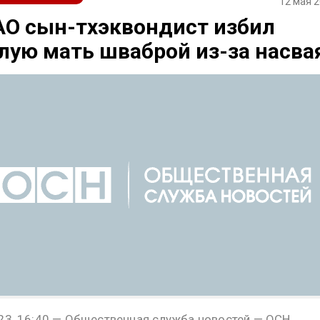
12 мая 2
АО сын-тхэквондист избил
ую мать шваброй из-за насва
23, 16:40 — Общественная служба новостей — ОСН