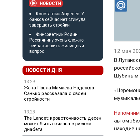
НОВОСТИ
Константин Апрелев: У
банков сейчас нет стимула
завершать стройки
Финсоветник Родин:
Россиянину очень сложно
сейчас решить жилищный
12 мая 20
вопрос
В Луганск
российско
НОВОСТИ ДНЯ
Шубиным. 
13:29
Жена Павла Мамаева Надежда
«Церемони
Санько рассказала о своей
музыкальн
стройности
13:28
Напомним
The Lancet: кровоточивость десен
автомобил
может быть связана с риском
находивши
диабета