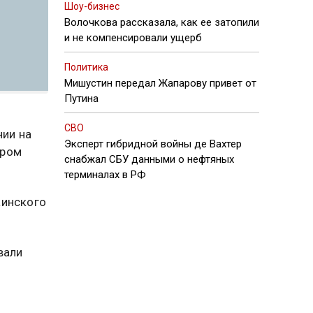
Шоу-бизнес
Волочкова рассказала, как ее затопили
и не компенсировали ущерб
Политика
Мишустин передал Жапарову привет от
Путина
СВО
нии на
Эксперт гибридной войны де Вахтер
дром
снабжал СБУ данными о нефтяных
терминалах в РФ
аинского
вали