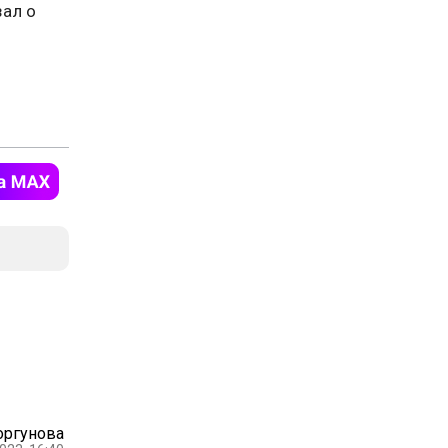
зал о
оргунова