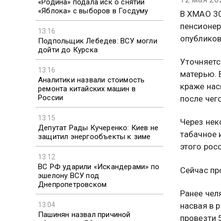
«Родина» подала иск о снятии
«Яблока» с выборов в Госдуму
В ХМАО 30
пенсионер
13:16
опубликов
Подпольщик Лебедев: ВСУ могли
дойти до Курска
Уточняетс
13:16
матерью. 
Аналитики назвали стоимость
краже нас
ремонта китайских машин в
России
после чег
13:15
Через нек
Депутат Рады Кучеренко: Киев не
табачное 
защитил энергообъекты к зиме
этого рос
13:12
ВС РФ ударили «Искандерами» по
Сейчас пр
эшелону ВСУ под
Днепропетровском
Ранее чел
13:04
насвая в 
Пашинян назвал причиной
провезти 