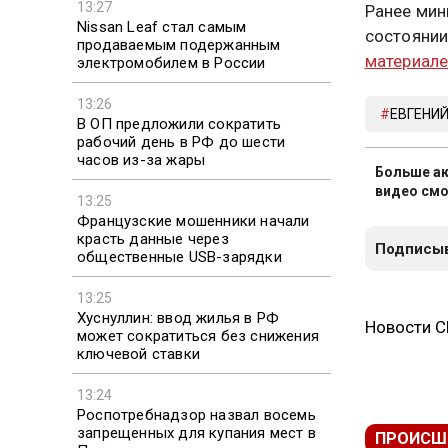
13:27
Ранее мин
Nissan Leaf стал самым
состоянии
продаваемым подержанным
материал
электромобилем в России
13:26
ЕВГЕНИЙ
В ОП предложили сократить
рабочий день в РФ до шести
часов из-за жары
Больше ак
видео смо
13:25
Французские мошенники начали
красть данные через
Подписыв
общественные USB-зарядки
13:25
Хуснуллин: ввод жилья в РФ
Новости 
может сократиться без снижения
ключевой ставки
13:24
Роспотребнадзор назвал восемь
запрещенных для купания мест в
ПРОИСШ