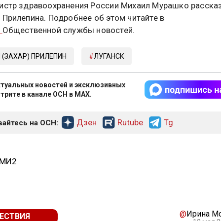
истр здравоохранения России Михаил Мурашко расска
 Прилепина. Подробнее об этом читайте в
е
Общественной службы новостей.
 (ЗАХАР) ПРИЛЕПИН
ЛУГАНСК
туальных новостей и эксклюзивных
трите в канале ОСН в MAX.
Дзен
Rutube
Tg
айтесь на ОСН:
СМИ2
@
Ирина М
ЕСТВИЯ