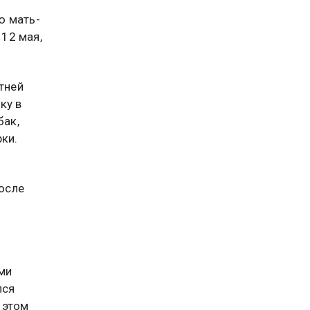
ю мать-
12 мая,
етней
ку в
бак,
ки.
После
ми
лся
 этом