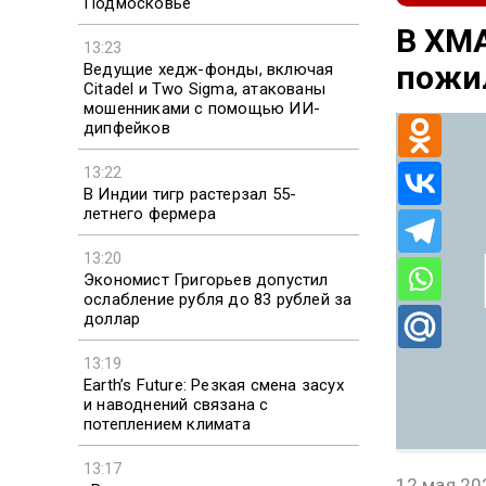
Подмосковье
В ХМ
13:23
пожил
Ведущие хедж-фонды, включая
Citadel и Two Sigma, атакованы
мошенниками с помощью ИИ-
дипфейков
13:22
В Индии тигр растерзал 55-
летнего фермера
13:20
Экономист Григорьев допустил
ослабление рубля до 83 рублей за
доллар
13:19
Earth’s Future: Резкая смена засух
и наводнений связана с
потеплением климата
13:17
12 мая 20