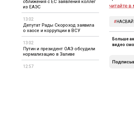
сближения с ЕС заявления коллег
читайте в
из ЕАЭС
13:02
НАСВАЙ
Депутат Рады Скороход заявила
о хаосе и коррупции в ВСУ
Больше ак
13:02
видео смо
Путин и президент ОАЭ обсудили
нормализацию в Заливе
Подписыв
12:57
Москву накроет жара до +34
Новости 