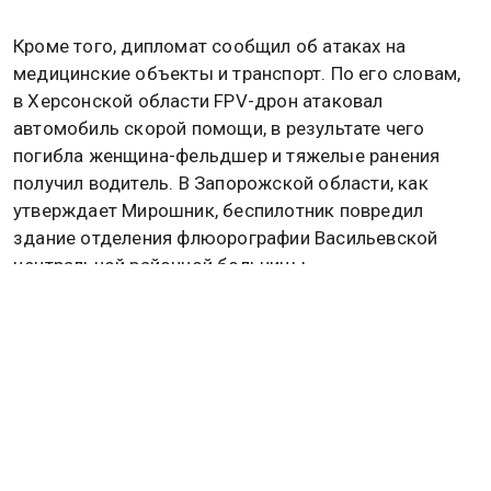
Кроме того, дипломат сообщил об атаках на
медицинские объекты и транспорт. По его словам,
в Херсонской области FPV-дрон атаковал
автомобиль скорой помощи, в результате чего
погибла женщина-фельдшер и тяжелые ранения
получил водитель. В Запорожской области, как
утверждает Мирошник, беспилотник повредил
здание отделения флюорографии Васильевской
центральной районной больницы.
По данным дипломата, за неделю по российским
регионам было выпущено более 5,1 тысячи
различных боеприпасов.
Ранее Родион Мирошник заявил, что Россия
никогда не нанесет удары по гражданским
объектам в ответ на атаки Вооруженных сил