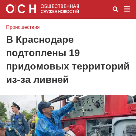
Происшествия
В Краснодаре
Вве
подтоплены 19
зап
и
наж
придомовых территорий
Ente
из-за ливней