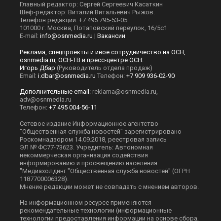
Главный редактор: Сергей Сергеевич Касаткин
Шеф-редактор: Виталий Витальевич Рыжов.
Телефон редакции: +7 495 795-53-05
101000 г. Москва, Потаповский переулок, 16/5с1
E-mail:
info@osnmedia.ru
|
Вакансии
Реклама, спецпроекты и иное сотрудничество на ОСН,
osnmedia.ru, ОСН-ТВ и пресс-центре ОСН:
Игорь Дбар
(Руководитель отдела продаж)
Email:
i.dbar@osnmedia.ru
Телефон:
+7 909 936-02-90
Дополнительные email:
reklama@osnmedia.ru
,
adv@osnmedia.ru
Телефон:
+7 495 004-56-11
Сетевое издание Информационное агентство
"Общественная служба новостей" зарегистрировано
Роскомнадзором 14.09.2018, реестровая запись
ЭЛ № ФС77-73623. Учредитель: Автономная
некоммерческая организация содействия
информированию и просвещению населения
"Медиахолдинг "Общественная служба новостей" (ОГРН
1187700006328).
Мнение редакции может не совпадать с мнением авторов.
На информационном ресурсе применяются
рекомендательные технологии (информационные
технологии предоставления информации на основе сбора,