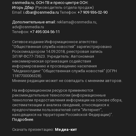
osnmedia.ru, ОСН-ТВ и пресс-центре ОСН:
Игорь Дбар
(Руководитель отдела продаж)
Email:
i.dbar@osnmedia.ru
Телефон:
+7 909 936-02-90
Дополнительные email:
reklama@osnmedia.ru
,
adv@osnmedia.ru
Телефон:
+7 495 004-56-11
Сетевое издание Информационное агентство
"Общественная служба новостей" зарегистрировано
Роскомнадзором 14.09.2018, реестровая запись
ЭЛ № ФС77-73623. Учредитель: Автономная
некоммерческая организация содействия
информированию и просвещению населения
"Медиахолдинг "Общественная служба новостей" (ОГРН
1187700006328).
Мнение редакции может не совпадать с мнением авторов.
На информационном ресурсе применяются
рекомендательные технологии (информационные
технологии предоставления информации на основе сбора,
систематизации и анализа сведений, относящихся к
предпочтениям пользователей сети "Интернет",
находящихся на территории Российской Федерации)".
Подробнее
.
Скачать презентацию:
Медиа-кит