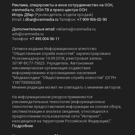
Реклама, спецпроекты и иное сотрудничество на ОСН,
osnmedia.ru, ОСН-ТВ и пресс-центре ОСН:
Игорь Дбар
(Руководитель отдела продаж)
Email:
i.dbar@osnmedia.ru
Телефон:
+7 909 936-02-90
Дополнительные email:
reklama@osnmedia.ru
,
adv@osnmedia.ru
Телефон:
+7 495 004-56-11
Сетевое издание Информационное агентство
"Общественная служба новостей" зарегистрировано
Роскомнадзором 14.09.2018, реестровая запись
ЭЛ № ФС77-73623. Учредитель: Автономная
некоммерческая организация содействия
информированию и просвещению населения
"Медиахолдинг "Общественная служба новостей" (ОГРН
1187700006328).
Мнение редакции может не совпадать с мнением авторов.
На информационном ресурсе применяются
рекомендательные технологии (информационные
технологии предоставления информации на основе сбора,
систематизации и анализа сведений, относящихся к
предпочтениям пользователей сети "Интернет",
находящихся на территории Российской Федерации)".
Подробнее
.