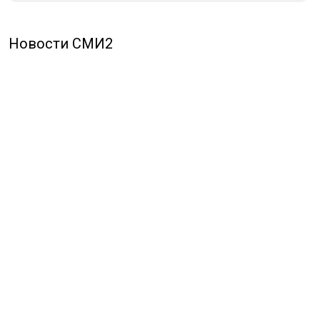
Новости СМИ2
ПОЛИТИКА
ОБЩЕСТВО
ЭКОНОМИКА
ПРОИСШЕСТВИЯ
В МИРЕ
ЭКСКЛЮЗИВ
МНЕНИЯ
СПОРТ
КУЛЬТУРА
О НАС
ОСН ТВ
СПЕЦПРОЕКТЫ
НОВОСТИ КОМПАНИЙ