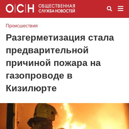
Происшествия
Разгерметизация стала
Вве
предварительной
зап
и
наж
причиной пожара на
Ente
газопроводе в
Кизилюрте