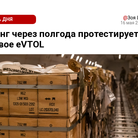
@
Зоя
 ДНЯ
16 мая 2
нг через полгода протестируе
вое eVTOL