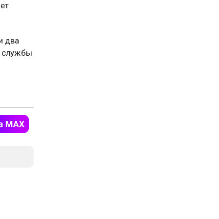
ует
и два
 службы