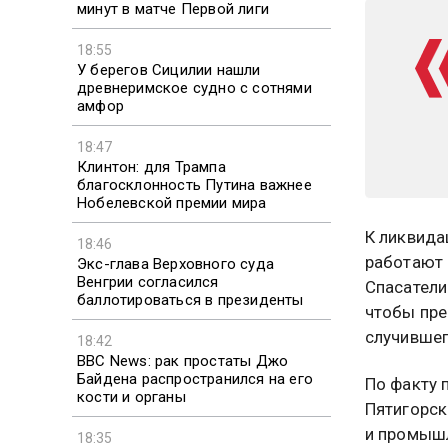
минут в матче Первой лиги
18:55
У берегов Сицилии нашли
древнеримское судно с сотнями
амфор
18:47
Клинтон: для Трампа
благосклонность Путина важнее
Нобелевской премии мира
К ликвида
18:46
работают 
Экс-глава Верховного суда
Венгрии согласился
Спасатели
баллотироваться в президенты
чтобы пре
случившег
18:42
BBC News: рак простаты Джо
Байдена распространился на его
По факту 
кости и органы
Пятигорск
и промышл
18:35