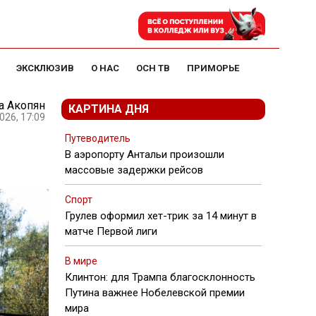
ЭКСКЛЮЗИВ
О НАС
ОСН ТВ
ПРИМОРЬЕ
а Акопян
КАРТИНА ДНЯ
026, 17:09
Путеводитель
В аэропорту Антальи произошли
массовые задержки рейсов
Спорт
Грулев оформил хет-трик за 14 минут в
матче Первой лиги
В мире
Клинтон: для Трампа благосклонность
Путина важнее Нобелевской премии
мира