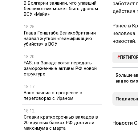
В Болгарии заявили, что упавший
работает 
беспилотник может быть дроном
действия 
ВСУ «Майя»
Ранее в К
18:25
Глава Генштаба Великобритании
человека.
назвал жуткой «геймификацию
новостей.
убийств» в ВСУ
18:20
ПЯТИГО
FAS: на Западе хотят передать
замороженные активы РФ новой
структуре
Больше ак
видео смо
18:17
Вэнс заявил о прогрессе в
переговорах с Ираном
Подписыв
18:12
Ставки краткосрочных вкладов в
20 крупных банках РФ достигли
Новости 
максимума с марта