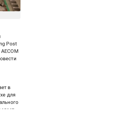
я
ng Post
и AECOM
ровести
ает в
ухе для
тального
делает