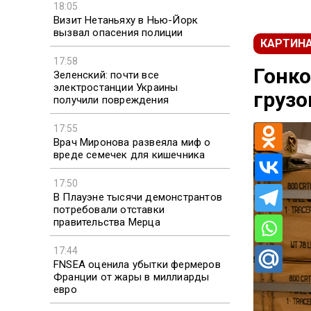
18:05
Визит Нетаньяху в Нью-Йорк
вызвал опасения полиции
КАРТИНА
17:58
Гонко
Зеленский: почти все
электростанции Украины
грузо
получили повреждения
17:55
Врач Миронова развеяла миф о
вреде семечек для кишечника
17:50
В Плауэне тысячи демонстрантов
потребовали отставки
правительства Мерца
17:44
FNSEA оценила убытки фермеров
Франции от жары в миллиарды
евро