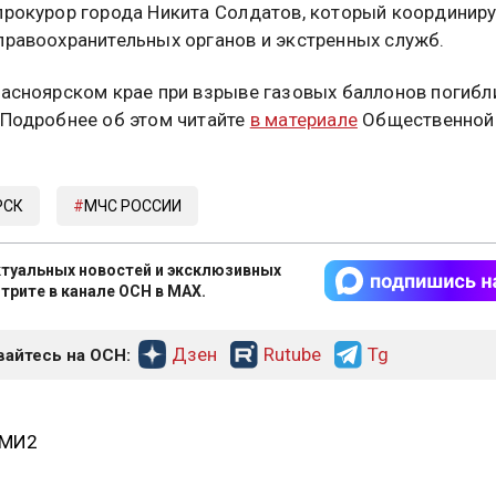
прокурор города Никита Солдатов, который координир
правоохранительных органов и экстренных служб.
расноярском крае при взрыве газовых баллонов погибл
 Подробнее об этом читайте
в материале
Общественной
РСК
МЧС РОССИИ
туальных новостей и эксклюзивных
трите в канале ОСН в MAX.
Дзен
Rutube
Tg
айтесь на ОСН:
СМИ2