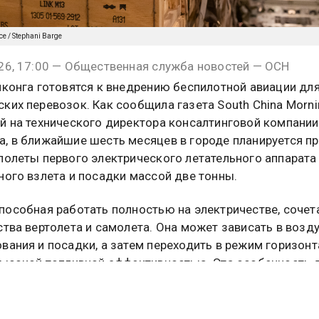
rce / Stephani Barge
26, 17:00 — Общественная служба новостей — ОСН
нконга готовятся к внедрению беспилотной авиации дл
ких перевозок. Как сообщила газета South China Morni
й на технического директора консалтинговой компани
, в ближайшие шесть месяцев в городе планируется п
полеты первого электрического летательного аппарата
ного взлета и посадки массой две тонны.
пособная работать полностью на электричестве, сочет
ства вертолета и самолета. Она может зависать в возд
вания и посадки, а затем переходить в режим горизон
высокой топливной эффективностью. Эта особенность 
спективным для доставки грузов в условиях плотной
 застройки.