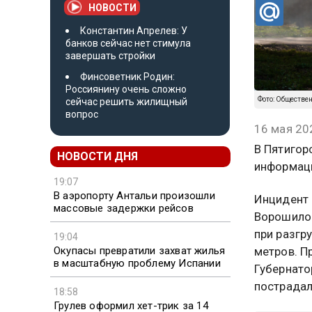
НОВОСТИ
Константин Апрелев: У
банков сейчас нет стимула
завершать стройки
Финсоветник Родин:
Россиянину очень сложно
Фото: Обществе
сейчас решить жилищный
вопрос
16 мая 20
В Пятигор
НОВОСТИ ДНЯ
информаци
19:07
В аэропорту Антальи произошли
Инцидент 
массовые задержки рейсов
Ворошилов
при разгр
19:04
Окупасы превратили захват жилья
метров. П
в масштабную проблему Испании
Губернато
пострадал
18:58
Грулев оформил хет-трик за 14