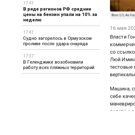
17:41
В ряде регионов РФ средние
цены на бензин упали на 10% за
Фото: U.S. Air Fo
неделю
16 мая 20
17:41
Власти Го
Судно загорелось в Ормузском
проливе после удара снаряда
коммерчес
со ссылко
17:37
Люй Имина
В Геленджике возобновили
тестовые 
работу всех пляжных территорий
вертикаль
Машина, с
себе каче
маневриро
полета с 
eVTOL пер
городской