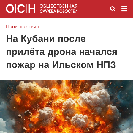
Происшествия
На Кубани после
Вве
прилёта дрона начался
зап
и
наж
пожар на Ильском НПЗ
Ente