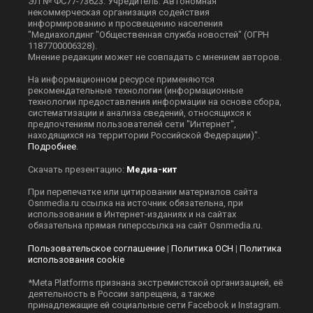
ЭЛ № ФС77-73623. Учредитель: Автономная
некоммерческая организация содействия
информированию и просвещению населения
"Медиахолдинг "Общественная служба новостей" (ОГРН
1187700006328).
Мнение редакции может не совпадать с мнением авторов.
На информационном ресурсе применяются
рекомендательные технологии (информационные
технологии предоставления информации на основе сбора,
систематизации и анализа сведений, относящихся к
предпочтениям пользователей сети "Интернет",
находящихся на территории Российской Федерации)".
Подробнее
.
Скачать презентацию:
Медиа-кит
При перепечатке или цитировании материалов сайта
Оsnmedia.ru ссылка на источник обязательна, при
использовании в Интернет-изданиях и на сайтах
обязательна прямая гиперссылка на сайт Оsnmedia.ru.
Пользовательское соглашение
|
Политика ОСН
|
Политика
использования cookie
*Meta Platforms признана экстремистской организацией, её
деятельность в России запрещена, а также
принадлежащие ей социальные сети Facebook и Instagram.