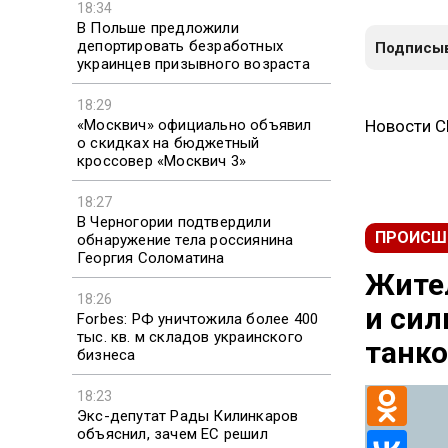
18:34
В Польше предложили
депортировать безработных
Подписыв
украинцев призывного возраста
18:29
«Москвич» официально объявил
Новости 
о скидках на бюджетный
кроссовер «Москвич 3»
18:27
В Черногории подтвердили
ПРОИСШ
обнаружение тела россиянина
Георгия Соломатина
Жител
18:26
и сил
Forbes: РФ уничтожила более 400
тыс. кв. м складов украинского
танко
бизнеса
18:23
Экс-депутат Рады Килинкаров
объяснил, зачем ЕС решил