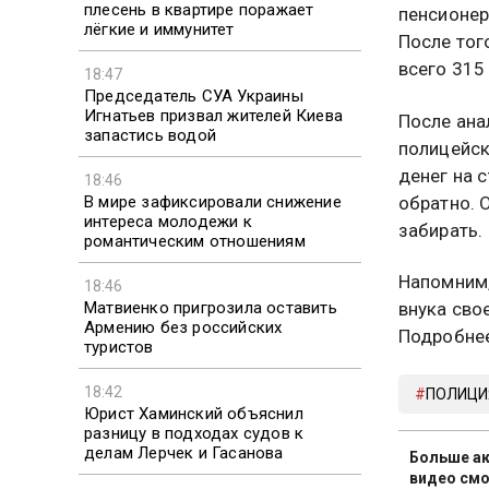
плесень в квартире поражает
пенсионер
лёгкие и иммунитет
После тог
всего 315
18:47
Председатель СУА Украины
Игнатьев призвал жителей Киева
После ана
запастись водой
полицейск
денег на 
18:46
В мире зафиксировали снижение
обратно. 
интереса молодежи к
забирать.
романтическим отношениям
Напомним,
18:46
Матвиенко пригрозила оставить
внука сво
Армению без российских
Подробнее
туристов
18:42
ПОЛИЦИ
Юрист Хаминский объяснил
разницу в подходах судов к
делам Лерчек и Гасанова
Больше ак
видео смо