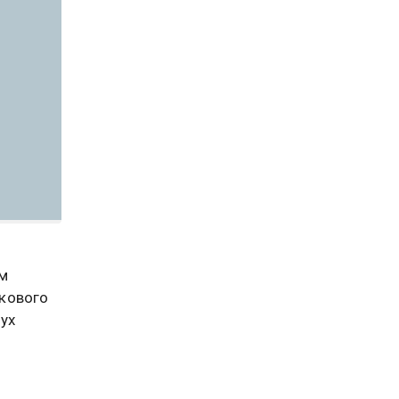
м
нкового
ух