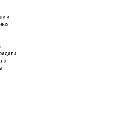
ак и
тных
а
традали
на.
ы.
ском
ой
твенной