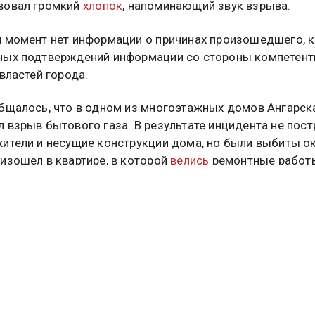
вовал громкий
хлопок
, напоминающий звук взрыва.
 момент нет информации о причинах произошедшего, к
ных подтверждений информации со стороны компетен
 властей города.
бщалось, что в одном из многоэтажных домов Ангарск
 взрыв бытового газа. В результате инцидента не пос
ители и несущие конструкции дома, но были выбиты ок
изошел в квартире, в которой
велись
ремонтные работ
бщалось о гранате, обнаруженной в Очаково-Матвеев
сквы неподалёку от ТЭЦ-25, важной для энергетическ
ктуры города. Подробности
читайте в материале
Общес
востей.
ЗАДЫМЛЕНИЕ
ХЛОПОК