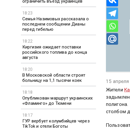
ограничить въезд украинцев
18:23
Семья Назимовых рассказала о
последнем сообщении Дианы
перед гибелью
18:22
Киргизия ожидает поставки
российского топлива до конца
августа
18:20
В Московской области строят
больницу на 1,1 тысячи коек
15 апреля
Жители
Ка
18:18
задымлени
Опубликован маршрут украинских
«Фламинго» до Тюмени
полигона.
столбом д
18:17
ГУР вербует колумбийцев через
Пользоват
TikTok и отели Боготы