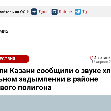
Дзен
Rutube
Tg
айтесь на ОСН:
СМИ2
@
Игнатенк
ЕСТВИЯ
15 апреля 2
и Казани сообщили о звуке х
ьном задымлении в районе
вого полигона