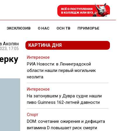
ЭКСКЛЮЗИВ
О НАС
ОСН ТВ
ПРИМОРЬЕ
а Акопян
КАРТИНА ДНЯ
023, 17:05
ерку
Интересное
РИА Новости: в Ленинградской
области нашли первый могильник
неолита
Интересное
На затонувшем у Дувра судне нашли
пиво Guinness 162-летней давности
Спорт
DOM: сочетание ожирения и дефицита
витамина D повышает риск смерти