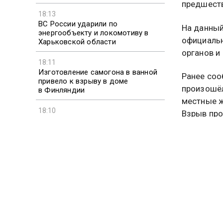
предшест
18:13
ВС России ударили по
На данный
энергообъекту и локомотиву в
официаль
Харьковской области
органов и
18:11
Изготовление самогона в ванной
Ранее соо
привело к взрыву в доме
произошёл
в Финляндии
местные ж
18:10
Взрыв про
Ямпольская напомнила о словах
Путина о русскоязычной Украине
Также соо
районе Мо
инфрастру
службы но
КАЗАНЬ