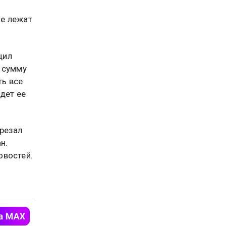
ке лежат
щил
 сумму
ть все
дет ее
арезал
н.
востей.