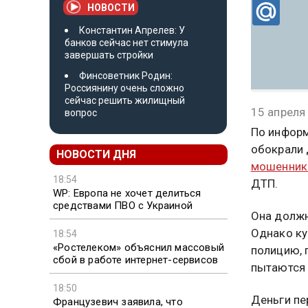
НОВОСТИ
Константин Апрелев: У
банков сейчас нет стимула
завершать стройки
Финсоветник Родин:
Россиянину очень сложно
сейчас решить жилищный
15 апреля
вопрос
По информ
обокрали 
НОВОСТИ ДНЯ
мошенник
18:54
ДТП.
WP: Европа не хочет делиться
средствами ПВО с Украиной
Она должн
Однако ку
18:54
«Ростелеком» объяснил массовый
полицию, 
сбой в работе интернет-сервисов
пытаются 
18:50
Деньги пе
Французевич заявила, что