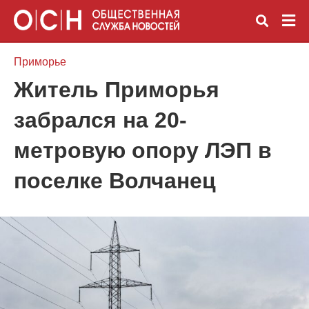
Приморье
Житель Приморья
Вве
забрался на 20-
зап
и
наж
метровую опору ЛЭП в
Ente
поселке Волчанец