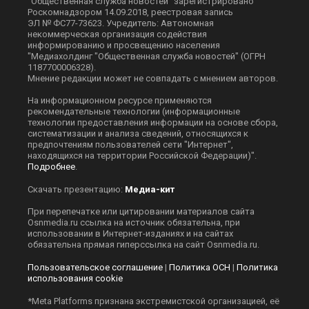
"Общественная служба новостей" зарегистрировано
Роскомнадзором 14.09.2018, реестровая запись
ЭЛ № ФС77-73623. Учредитель: Автономная
некоммерческая организация содействия
информированию и просвещению населения
"Медиахолдинг "Общественная служба новостей" (ОГРН
1187700006328).
Мнение редакции может не совпадать с мнением авторов.
На информационном ресурсе применяются
рекомендательные технологии (информационные
технологии предоставления информации на основе сбора,
систематизации и анализа сведений, относящихся к
предпочтениям пользователей сети "Интернет",
находящихся на территории Российской Федерации)".
Подробнее
.
Скачать презентацию:
Медиа-кит
При перепечатке или цитировании материалов сайта
Оsnmedia.ru ссылка на источник обязательна, при
использовании в Интернет-изданиях и на сайтах
обязательна прямая гиперссылка на сайт Оsnmedia.ru.
Пользовательское соглашение
|
Политика ОСН
|
Политика
использования cookie
*Meta Platforms признана экстремистской организацией, её