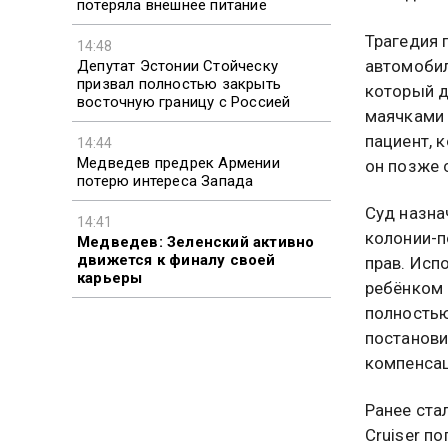
потеряла внешнее питание
Трагедия 
14:48
автомобил
Депутат Эстонии Стойческу
призвал полностью закрыть
который д
восточную границу с Россией
маячками 
пациент, 
14:44
Медведев предрек Армении
он позже 
потерю интереса Запада
Суд назна
14:41
колонии-п
Медведев: Зеленский активно
движется к финалу своей
прав. Исп
карьеры
ребёнком 
полностью
постанови
компенсац
Ранее ста
Cruiser п