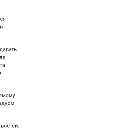
юся
 в
давать
де
та
р
аемому
родном
востей.