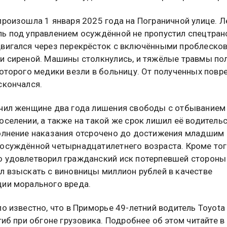
произошла 1 января 2025 года на Пограничной улице. 
ь под управлением осуждённой не пропустил спецтран
вигался через перекрёсток с включёнными проблеско
и сиреной. Машины столкнулись, и тяжёлые травмы по
которого медики везли в больницу. От полученных пов
скончался.
чил женщине два года лишения свободы с отбыванием
оселении, а также на такой же срок лишил её водитель
олнение наказания отсрочено до достижения младшим
осуждённой четырнадцатилетнего возраста. Кроме тог
 удовлетворил гражданский иск потерпевшей стороны
л взыскать с виновницы миллион рублей в качестве
ии морального вреда.
ло известно, что в Приморье 49-летний водитель Toyota
огиб при обгоне грузовика. Подробнее об этом читайте в