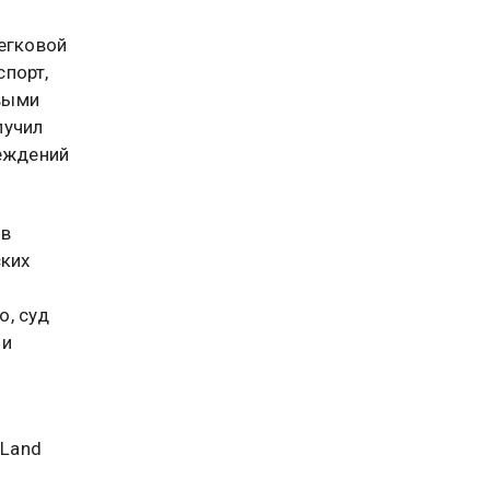
Легковой
спорт,
выми
лучил
реждений
 в
ских
о, суд
 и
 Land