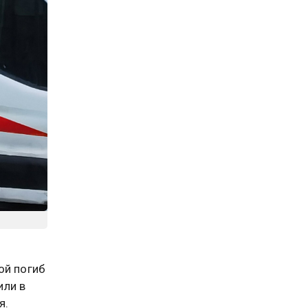
ой погиб
или в
я.