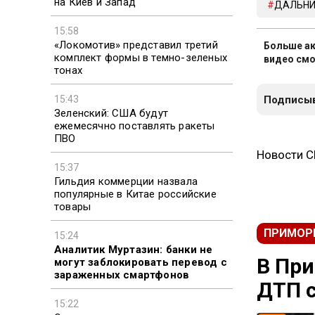
на Киев и Запад
ДАЛЬНИ
15:58
«Локомотив» представил третий
Больше ак
комплект формы в темно-зеленых
видео смо
тонах
15:43
Подписыв
Зеленский: США будут
ежемесячно поставлять ракеты
ПВО
Новости 
15:37
Гильдия коммерции назвала
популярные в Китае российские
товары
ПРИМОР
15:24
Аналитик Муртазин: банки не
В При
могут заблокировать перевод с
зараженных смартфонов
ДТП с
15:22