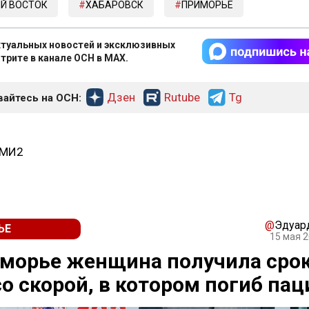
Й ВОСТОК
ХАБАРОВСК
ПРИМОРЬЕ
туальных новостей и эксклюзивных
трите в канале ОСН в MAX.
Дзен
Rutube
Tg
айтесь на ОСН:
СМИ2
@
Эдуар
ЬЕ
15 мая 2
морье женщина получила срок
о скорой, в котором погиб пац