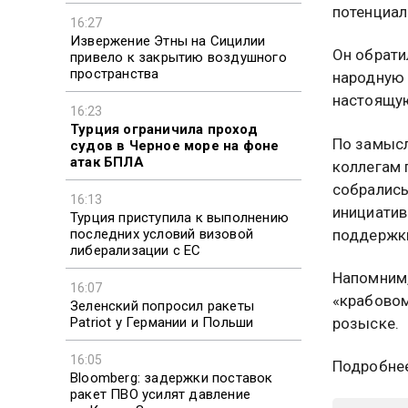
потенциал
16:27
Извержение Этны на Сицилии
Он обрати
привело к закрытию воздушного
пространства
народную 
настоящую
16:23
Турция ограничила проход
По замысл
судов в Черное море на фоне
атак БПЛА
коллегам 
собрались
16:13
инициатив
Турция приступила к выполнению
последних условий визовой
поддержки
либерализации с ЕС
Напомним,
16:07
«крабовом
Зеленский попросил ракеты
Patriot у Германии и Польши
розыске.
16:05
Подробнее
Bloomberg: задержки поставок
ракет ПВО усилят давление