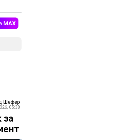
д Шефер
026, 05:38
 за
иент