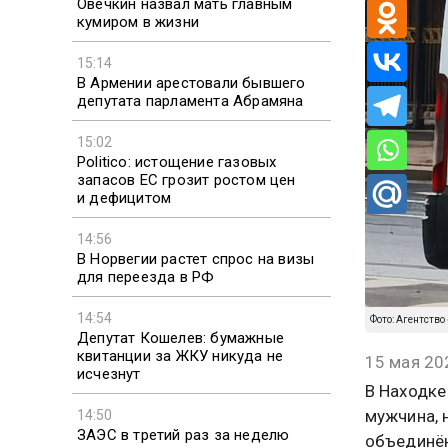
Овечкин назвал мать главным
кумиром в жизни
15:14
В Армении арестовали бывшего
депутата парламента Абрамяна
15:02
Politico: истощение газовых
запасов ЕС грозит ростом цен
и дефицитом
14:56
В Норвегии растет спрос на визы
для переезда в РФ
14:54
Фото: Агентство
Депутат Кошелев: бумажные
квитанции за ЖКУ никуда не
15 мая 20
исчезнут
В Находке
мужчина, 
14:50
ЗАЭС в третий раз за неделю
объединён