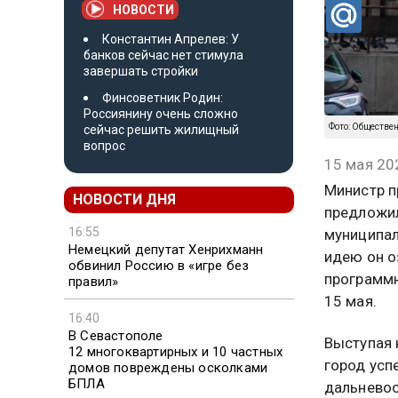
НОВОСТИ
Константин Апрелев: У
банков сейчас нет стимула
завершать стройки
Финсоветник Родин:
Россиянину очень сложно
Фото: Обществе
сейчас решить жилищный
вопрос
15 мая 20
Министр п
НОВОСТИ ДНЯ
предложил
16:55
муниципал
Немецкий депутат Хенрихманн
идею он о
обвинил Россию в «игре без
программн
правил»
15 мая.
16:40
В Севастополе
Выступая 
12 многоквартирных и 10 частных
город усп
домов повреждены осколками
БПЛА
дальневос