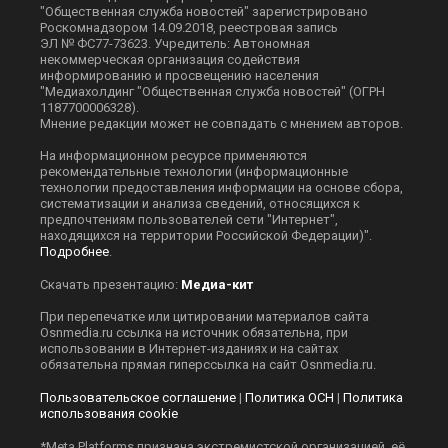
"Общественная служба новостей" зарегистрировано
Роскомнадзором 14.09.2018, реестровая запись
ЭЛ № ФС77-73623. Учредитель: Автономная
некоммерческая организация содействия
информированию и просвещению населения
"Медиахолдинг "Общественная служба новостей" (ОГРН
1187700006328).
Мнение редакции может не совпадать с мнением авторов.
На информационном ресурсе применяются
рекомендательные технологии (информационные
технологии предоставления информации на основе сбора,
систематизации и анализа сведений, относящихся к
предпочтениям пользователей сети "Интернет",
находящихся на территории Российской Федерации)".
Подробнее
.
Скачать презентацию:
Медиа-кит
При перепечатке или цитировании материалов сайта
Оsnmedia.ru ссылка на источник обязательна, при
использовании в Интернет-изданиях и на сайтах
обязательна прямая гиперссылка на сайт Оsnmedia.ru.
Пользовательское соглашение
|
Политика ОСН
|
Политика
использования cookie
*Meta Platforms признана экстремистской организацией, её