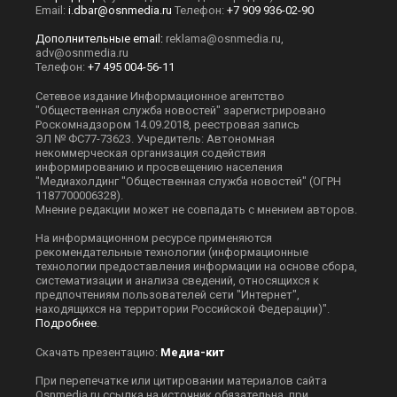
Email:
i.dbar@osnmedia.ru
Телефон:
+7 909 936-02-90
Дополнительные email:
reklama@osnmedia.ru
,
adv@osnmedia.ru
Телефон:
+7 495 004-56-11
Сетевое издание Информационное агентство
"Общественная служба новостей" зарегистрировано
Роскомнадзором 14.09.2018, реестровая запись
ЭЛ № ФС77-73623. Учредитель: Автономная
некоммерческая организация содействия
информированию и просвещению населения
"Медиахолдинг "Общественная служба новостей" (ОГРН
1187700006328).
Мнение редакции может не совпадать с мнением авторов.
На информационном ресурсе применяются
рекомендательные технологии (информационные
технологии предоставления информации на основе сбора,
систематизации и анализа сведений, относящихся к
предпочтениям пользователей сети "Интернет",
находящихся на территории Российской Федерации)".
Подробнее
.
Скачать презентацию:
Медиа-кит
При перепечатке или цитировании материалов сайта
Оsnmedia.ru ссылка на источник обязательна, при