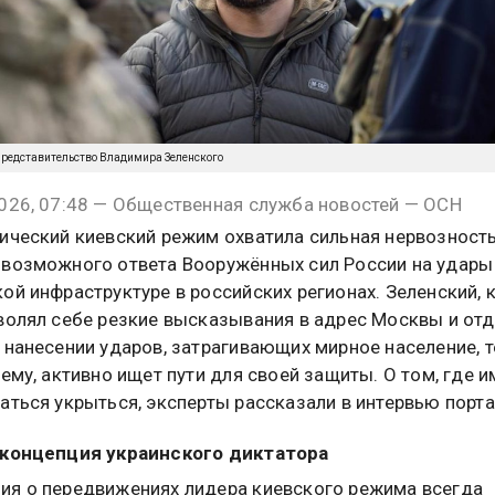
-представительство Владимира Зеленского
026, 07:48 — Общественная служба новостей — ОСН
ический киевский режим охватила сильная нервозность
возможного ответа Вооружённых сил России на удары
ой инфраструктуре в российских регионах. Зеленский,
волял себе резкие высказывания в адрес Москвы и от
 нанесении ударов, затрагивающих мирное население, т
сему, активно ищет пути для своей защиты. О том, где 
аться укрыться, эксперты рассказали в интервью порталу
 концепция украинского диктатора
я о передвижениях лидера киевского режима всегда