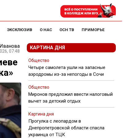
ЭКСКЛЮЗИВ
О НАС
ОСН ТВ
ПРИМОРЬЕ
 Иванова
КАРТИНА ДНЯ
026, 07:48
иеве
Общество
Четыре самолета ушли на запасные
ка»
аэродромы из-за непогоды в Сочи
Общество
Миронов предложил ввести налоговый
вычет за детский отдых
Картина дня
Прогулка с леопардом в
Днепропетровской области спасла
украинца от ТЦК