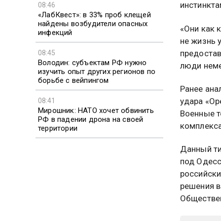
инстинкта
08:46
«ЛабКвест»: в 33% проб клещей
найдены возбудители опасных
«Они как 
инфекций
не жизнь у
предостав
08:45
Володин: субъектам РФ нужно
люди неме
изучить опыт других регионов по
борьбе с вейпингом
Ранее ана
удара «Ор
08:41
Мирошник: НАТО хочет обвинить
Военные т
РФ в падении дрона на своей
комплекса
территории
Данный ти
под Одесс
российски
решения в
Обществен