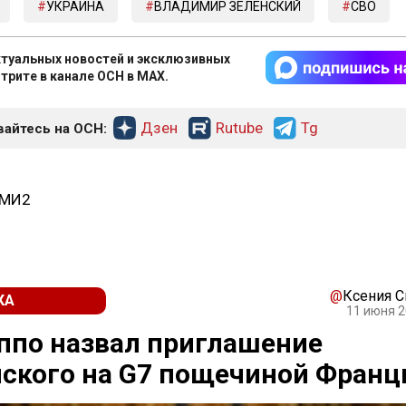
УКРАИНА
ВЛАДИМИР ЗЕЛЕНСКИЙ
СВО
туальных новостей и эксклюзивных
трите в канале ОСН в MAX.
Дзен
Rutube
Tg
айтесь на ОСН:
СМИ2
@
Ксения 
КА
11 июня 2
ппо назвал приглашение
ского на G7 пощечиной Франц