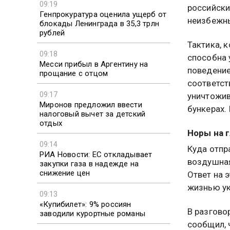
09:19
российски
Генпрокуратура оценила ущерб от
неизбежн
блокады Ленинграда в 35,3 трлн
рублей
Тактика, 
09:18
способна 
Месси прибыл в Аргентину на
поведение
прощание с отцом
соответст
09:17
уничтожив
Миронов предложил ввести
бункерах.
налоговый вычет за детский
отдых
Норы на 
09:14
Куда отпр
РИА Новости: ЕС откладывает
воздушная
закупки газа в надежде на
снижение цен
Ответ на 
жизнью ук
09:13
«Купибилет»: 9% россиян
В разгово
заводили курортные романы
сообщил, 