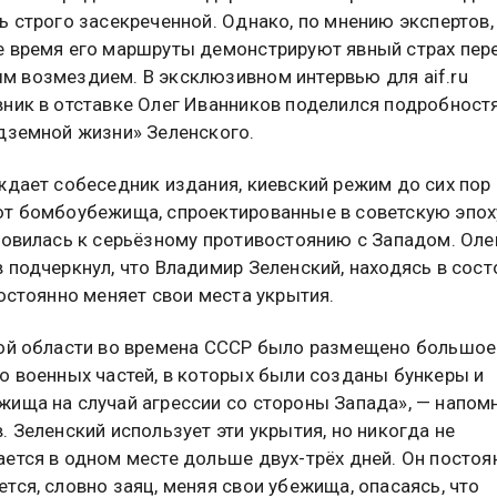
ь строго засекреченной. Однако, по мнению экспертов,
 время его маршруты демонстрируют явный страх пер
 возмездием. В эксклюзивном интервью для aif.ru
ник в отставке Олег Иванников поделился подробност
дземной жизни» Зеленского.
ждает собеседник издания, киевский режим до сих пор
т бомбоубежища, спроектированные в советскую эпоху
товилась к серьёзному противостоянию с Западом. Оле
 подчеркнул, что Владимир Зеленский, находясь в сост
постоянно меняет свои места укрытия.
ой области во времена СССР было размещено большое
о военных частей, в которых были созданы бункеры и
ища на случай агрессии со стороны Запада», — напом
. Зеленский использует эти укрытия, но никогда не
ется в одном месте дольше двух-трёх дней. Он постоя
тся, словно заяц, меняя свои убежища, опасаясь, что