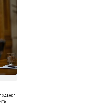
подверг
ить