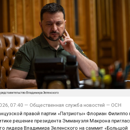
-представительство Владимира Зеленского
026, 07:40 — Общественная служба новостей — ОСН
нцузской правой партии «Патриоты» Флориан Филиппо 
итике решение президента Эммануэля Макрона приглас
го лидера Владимира Зеленского на саммит «Большой