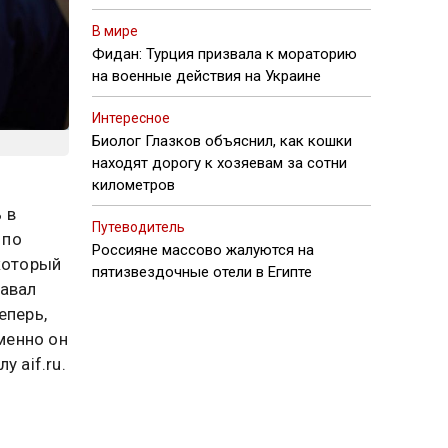
В мире
Фидан: Турция призвала к мораторию
на военные действия на Украине
Интересное
Биолог Глазков объяснил, как кошки
находят дорогу к хозяевам за сотни
километров
 в
Путеводитель
 по
Россияне массово жалуются на
 который
пятизвездочные отели в Египте
давал
еперь,
именно он
 aif.ru.