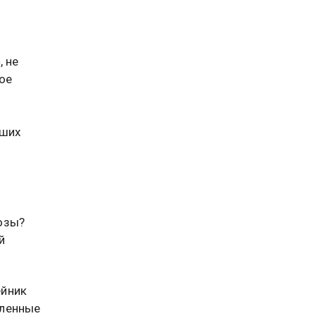
, не
ое
йших
озы?
й
ейник
вленные