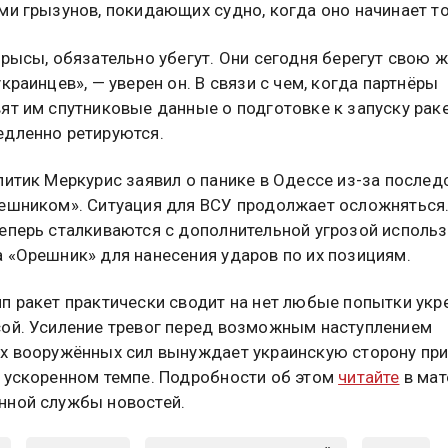
ми грызунов, покидающих судно, когда оно начинает то
крысы, обязательно убегут. Они сегодня берегут свою ж
краинцев», — уверен он. В связи с чем, когда партнёры
ят им спутниковые данные о подготовке к запуску раке
дленно ретируются.
литик Меркурис заявил о панике в Одессе из-за послед
ешником». Ситуация для ВСУ продолжает осложняться
еперь сталкиваются с дополнительной угрозой исполь
 «Орешник» для нанесения ударов по их позициям.
п ракет практически сводит на нет любые попытки укр
ой. Усиление тревог перед возможным наступлением
х вооружённых сил вынуждает украинскую сторону пр
 ускоренном темпе. Подробности об этом
читайте
в мат
ной службы новостей.