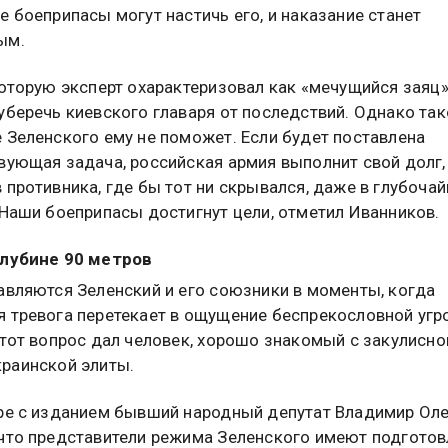
е боеприпасы могут настичь его, и наказание станет
ым.
которую эксперт охарактеризовал как «мечущийся заяц»
уберечь киевского главаря от последствий. Однако так
 Зеленского ему не поможет. Если будет поставлена
вующая задача, российская армия выполнит свой долг,
 противника, где бы тот ни скрывался, даже в глубоча
 Наши боеприпасы достигнут цели, отметил Иванников.
глубине 90 метров
авляются Зеленский и его союзники в моменты, когда
 тревога перетекает в ощущение беспрекословной угр
этот вопрос дал человек, хорошо знакомый с закулисно
раинской элиты.
ре с изданием бывший народный депутат Владимир Ол
что представители режима Зеленского имеют подгото