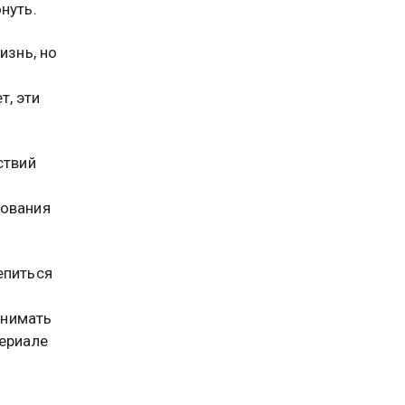
нуть.
изнь, но
т, эти
ствий
.
зования
епиться
инимать
ериале