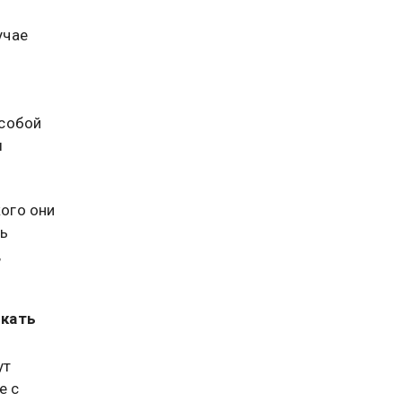
учае
 собой
ы
кого они
ть
,
скать
ут
е с