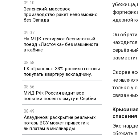
09:10
убежища, 
Зеленский: массовое
фортифика
производство ракет невозможно
ядерной к
без Запада
09:07
Он обрати
На МЦК тестируют беспилотный
находится
поезд «Ласточка» без машиниста
серьёзный
в кабине
разместит
08:58
ГК «Гранель»: 33% россиян готовы
Скорее вс
покупать квартиру вскладчину.
не являют
08:56
только у 
МИД РФ: Россия видит все
связанных
попытки посеять смуту в Сербии
Крысиная 
08:49
спасения
Алаудинов: раскрытие реальных
потерь ВСУ может привести к
Экс-нарде
выплатам в миллиарды
сбежать п