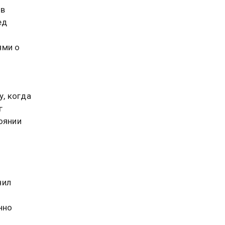
 в
ед
ями о
, когда
г
оянии
нил
нно