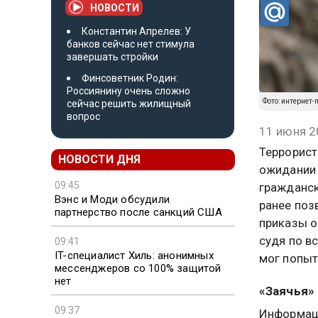
НОВОСТИ
Константин Апрелев: У
банков сейчас нет стимула
завершать стройки
Финсоветник Родин:
Россиянину очень сложно
Фото: интернет
сейчас решить жилищный
вопрос
11 июня 2
Террорист
НОВОСТИ ДНЯ
ожидании 
09:45
гражданск
Вэнс и Моди обсудили
ранее поз
партнерство после санкций США
приказы о
судя по в
09:41
IT-специалист Хиль: анонимных
мог попыт
мессенджеров со 100% защитой
нет
«Заячья»
09:37
Информаци