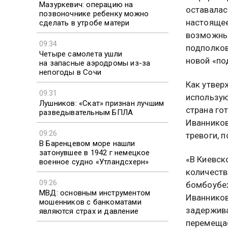
Мазуркевич: операцию на
оставалас
позвоночнике ребенку можно
настоящее
сделать в утробе матери
возможным
09:34
подполков
Четыре самолета ушли
новой «по
на запасные аэродромы из-за
непогоды в Сочи
Как утвер
09:31
использую
Лушников: «Скат» признан лучшим
страна го
разведывательным БПЛА
Иванников
09:26
тревоги, 
В Баренцевом море нашли
затонувшее в 1942 г немецкое
«В Киевск
военное судно «Утландсхерн»
количеств
09:26
бомбоубеж
МВД: основным инструментом
Иванников
мошенников с банкоматами
задержива
являются страх и давление
перемещае